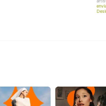
arti
envi
Desi