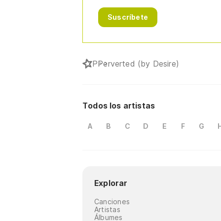
Suscríbete
P
Perverted (by Desire)
Todos los artistas
A
B
C
D
E
F
G
Explorar
Canciones
Artistas
Álbumes