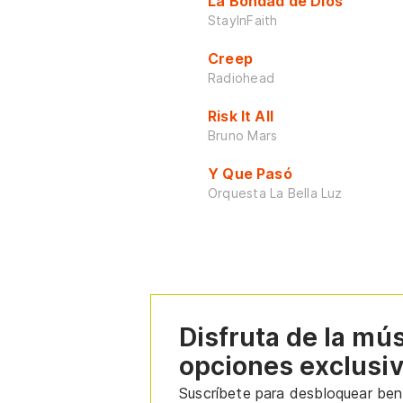
La Bondad de Dios
StayInFaith
Creep
Radiohead
Risk It All
Bruno Mars
Y Que Pasó
Orquesta La Bella Luz
Disfruta de la mú
opciones exclusi
Suscríbete para desbloquear bene