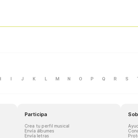
H
I
J
K
L
M
N
O
P
Q
R
S
Participa
Sob
Crea tu perfil musical
Ayu
Envía álbumes
Cond
Envía letras
Prot