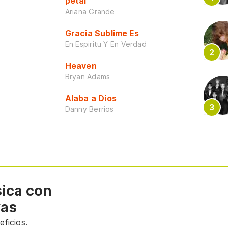
petal
Ariana Grande
Gracia Sublime Es
En Espiritu Y En Verdad
Heaven
Bryan Adams
Alaba a Dios
Danny Berrios
sica con
vas
ficios.