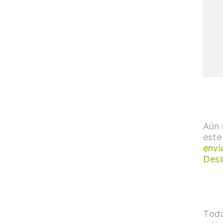
Aún 
este
envi
Desi
Toda