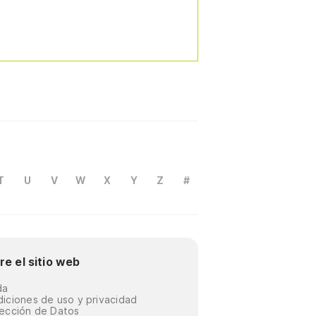
T
U
V
W
X
Y
Z
#
re el sitio web
da
iciones de uso y privacidad
ección de Datos