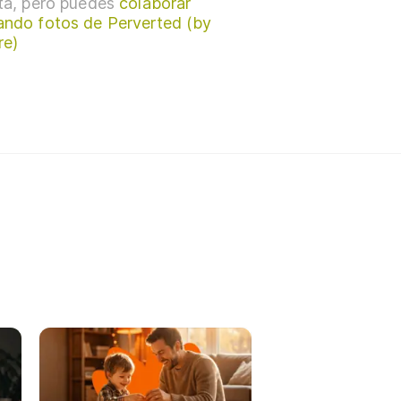
sta, pero puedes
colaborar
ando fotos de Perverted (by
re)