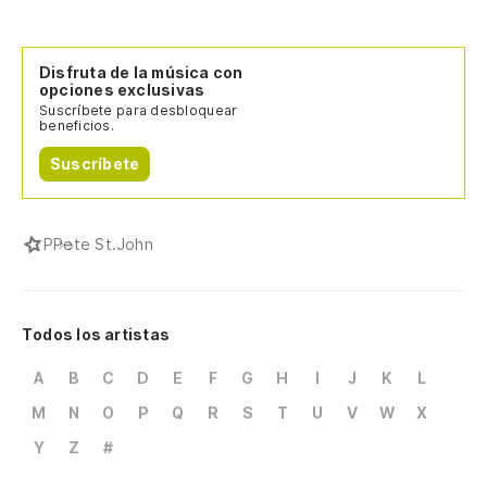
Disfruta de la música con
opciones exclusivas
Suscríbete para desbloquear
beneficios.
Suscríbete
P
Pete St.John
Todos los artistas
A
B
C
D
E
F
G
H
I
J
K
L
M
N
O
P
Q
R
S
T
U
V
W
X
Y
Z
#