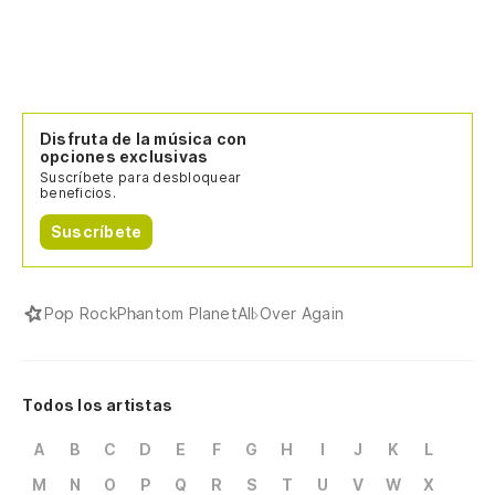
Disfruta de la música con
opciones exclusivas
Suscríbete para desbloquear
beneficios.
Suscríbete
Pop Rock
Phantom Planet
All Over Again
Todos los artistas
A
B
C
D
E
F
G
H
I
J
K
L
M
N
O
P
Q
R
S
T
U
V
W
X