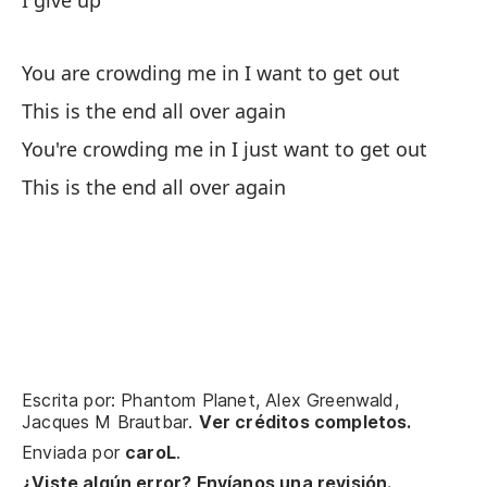
I give up
Yo
You are crowding me in I want to get out
Y 
This is the end all over again
An
You're crowding me in I just want to get out
This is the end all over again
Un
Me
Me
Me
Escrita por: Phantom Planet, Alex Greenwald,
Jacques M Brautbar.
Ver créditos completos.
Enviada por
caroL
.
Me
¿Viste algún error? Envíanos una revisión.