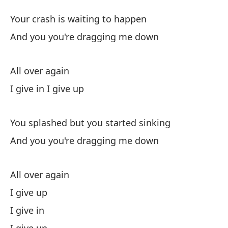
U
Your crash is waiting to happen
Al
And you you're dragging me down
Tu
All over again
Yo
I give in I give up
Y 
An
You splashed but you started sinking
And you you're dragging me down
Un
All over again
Me
I give up
I give in
Sa