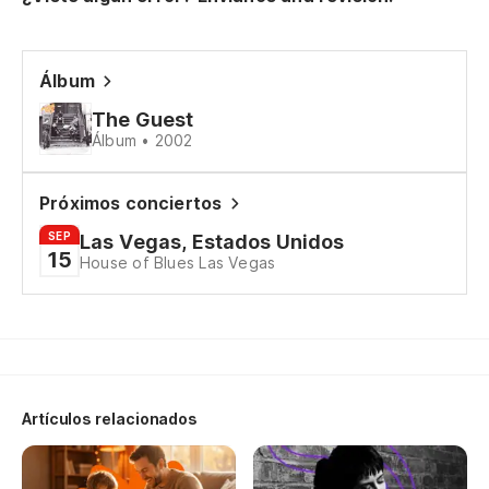
Yo
Es
Álbum
Th
The Guest
Álbum • 2002
Me
Próximos conciertos
Yo
SEP
Las Vegas, Estados Unidos
15
Es
House of Blues Las Vegas
Th
Artículos relacionados