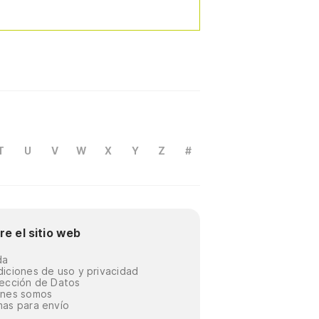
T
U
V
W
X
Y
Z
#
re el sitio web
da
iciones de uso y privacidad
ección de Datos
énes somos
as para envío