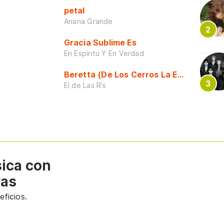
petal
Ariana Grande
Gracia Sublime Es
En Espiritu Y En Verdad
Beretta (De Los Cerros La Escuela)
El de Las R's
sica con
vas
ficios.