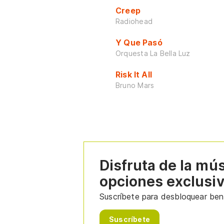
Creep
Radiohead
Y Que Pasó
Orquesta La Bella Luz
Risk It All
Bruno Mars
Disfruta de la mú
opciones exclusi
Suscríbete para desbloquear bene
Suscríbete