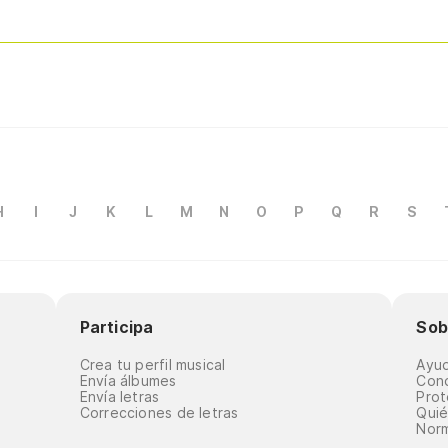
H
I
J
K
L
M
N
O
P
Q
R
S
Participa
Sob
Crea tu perfil musical
Ayu
Envía álbumes
Cond
Envía letras
Prot
Correcciones de letras
Qui
Norm