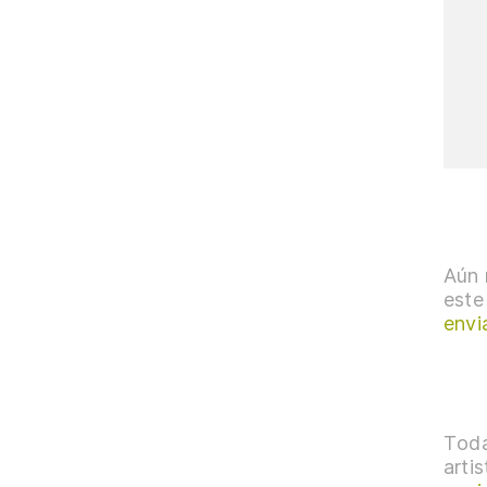
Aún 
este
envi
Toda
arti