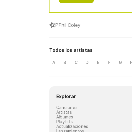
P
Phil Coley
Todos los artistas
A
B
C
D
E
F
G
Explorar
Canciones
Artistas
Álbumes
Playlists
Actualizaciones
Lanzamientos