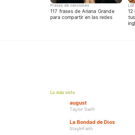
Frases de canciones
Lis
117 frases de Ariana Grande
12
para compartir en las redes
tus
ing
Lo más visto
august
Taylor Swift
La Bondad de Dios
StayInFaith