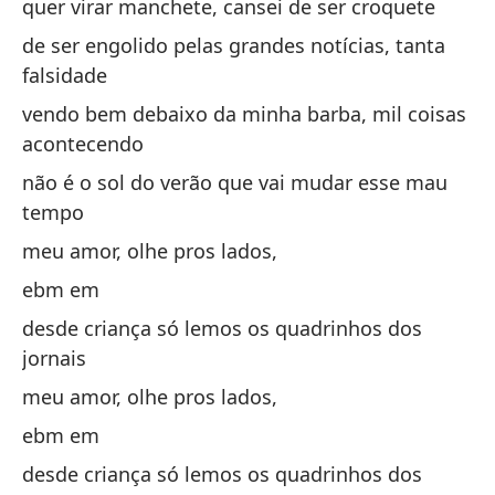
quer virar manchete, cansei de ser croquete
de
de ser engolido pelas grandes notícias, tanta
pe
falsidade
de
vendo bem debaixo da minha barba, mil coisas
acontecendo
Qu
não é o sol do verão que vai mudar esse mau
cr
tempo
qu
meu amor, olhe pros lados,
de
ebm em
fa
desde criança só lemos os quadrinhos dos
de
jornais
fa
meu amor, olhe pros lados,
Vi
ebm em
su
desde criança só lemos os quadrinhos dos