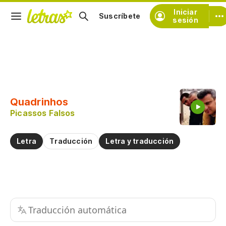
Iniciar
Suscríbete
sesión
Copiar fragmento
Copiar toda la letra
Quadrinhos
Practicar la pronunciación de
Picassos Falsos
Comentar sobre este fragmento
Letra
Traducción
Letra y traducción
Traducción automática