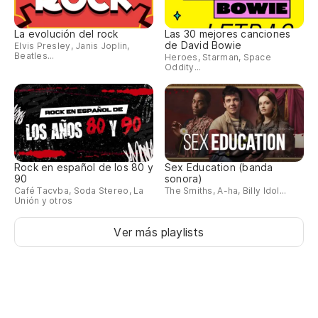
La evolución del rock
Las 30 mejores canciones
de David Bowie
Elvis Presley, Janis Joplin,
Beatles...
Heroes, Starman, Space
Oddity...
Rock en español de los 80 y
Sex Education (banda
90
sonora)
Café Tacvba, Soda Stereo, La
The Smiths, A-ha, Billy Idol...
Unión y otros
Ver más playlists