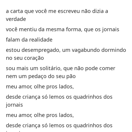
Hi
a carta que você me escreveu não dizia a
Q
verdade
você mentiu da mesma forma, que os jornais
La
falam da realidade
a 
estou desempregado, um vagabundo dormindo
no seu coração
Me
pe
sou mais um solitário, que não pode comer
nem um pedaço do seu pão
vo
meu amor, olhe pros lados,
ha
desde criança só lemos os quadrinhos dos
jornais
Es
meu amor, olhe pros lados,
co
desde criança só lemos os quadrinhos dos
es