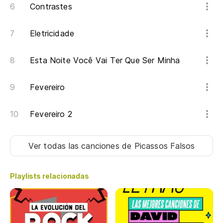
Mi
Contrastes
me
Eletricidade
e
Esta Noite Você Vai Ter Que Ser Minha
de
pe
Fevereiro
de
Fevereiro 2
Ver todas las canciones
de Picassos Falsos
Playlists relacionadas