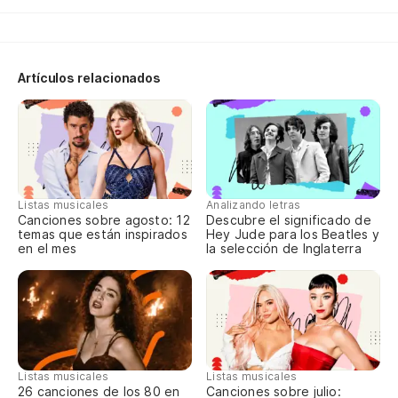
de
pe
Artículos relacionados
de
Qu
cr
qu
Listas musicales
Analizando letras
Canciones sobre agosto: 12
Descubre el significado de
de
temas que están inspirados
Hey Jude para los Beatles y
fa
en el mes
la selección de Inglaterra
de
fa
Vi
su
Listas musicales
Listas musicales
Canciones sobre julio:
26 canciones de los 80 en