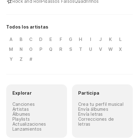
Rock and Roll
Picassos Falsos
Quadrinhos
Todos los artistas
A
B
C
D
E
F
G
H
I
J
K
L
M
N
O
P
Q
R
S
T
U
V
W
X
Y
Z
#
Explorar
Participa
Canciones
Crea tu perfil musical
Artistas
Envía álbumes
Álbumes
Envía letras
Playlists
Correcciones de
Actualizaciones
letras
Lanzamientos