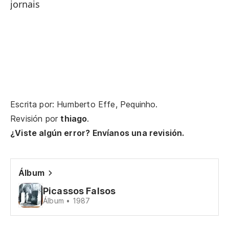
ve
jornais
ac
No
ma
nã
Mi
Escrita por: Humberto Effe, Pequinho.
me
Revisión por
thiago
.
¿Viste algún error? Envíanos una revisión.
de
pe
Álbum
de
Picassos Falsos
Mi
Álbum • 1987
me