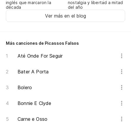
ve
nostalgia y libertad a mitad
inglés que marcaron la
del año
década
ac
Ver más en el blog
No
ma
nã
Más canciones de Picassos Falsos
Mi
Até Onde For Seguir
me
Bater A Porta
e
Bolero
de
Bonnie E Clyde
pe
de
Carne e Osso