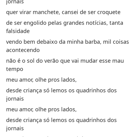
jornais
se
quer virar manchete, cansei de ser croquete
So
de ser engolido pelas grandes notícias, tanta
un
falsidade
so
vendo bem debaixo da minha barba, mil coisas
pe
acontecendo
Mi
não é o sol do verão que vai mudar esse mau
tempo
me
meu amor, olhe pros lados,
de
desde criança só lemos os quadrinhos dos
pe
jornais
de
meu amor, olhe pros lados,
desde criança só lemos os quadrinhos dos
Mi
jornais
me