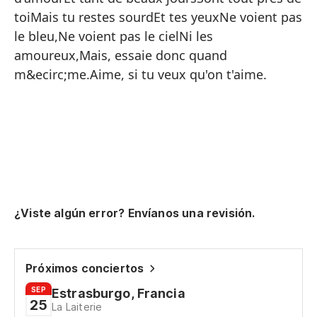
De
toiMais tu restes sourdEt tes yeuxNe voient pas
Y 
le bleu,Ne voient pas le cielNi les
amoureux,Mais, essaie donc quand
Pu
m&ecirc;me.Aime, si tu veux qu'on t'aime.
Tú
Mi
Mi
Es
Es
Mi
¿Viste algún error? Envíanos una revisión.
Po
Ta
Próximos conciertos
Y 
SEP
Estrasburgo, Francia
25
Es
La Laiterie