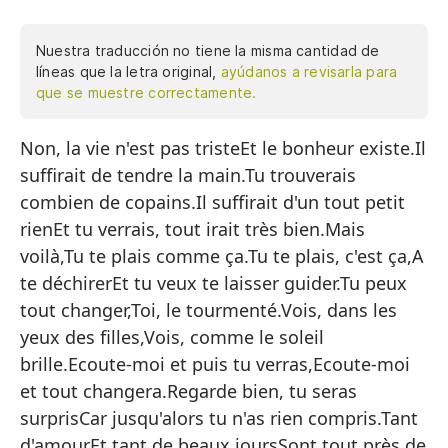
Nuestra traducción no tiene la misma cantidad de
líneas que la letra original,
ayúdanos a revisarla para
que se muestre correctamente.
Non, la vie n'est pas tristeEt le bonheur existe.Il
No
suffirait de tendre la main.Tu trouverais
Y 
combien de copains.Il suffirait d'un tout petit
So
rienEt tu verrais, tout irait très bien.Mais
En
voilà,Tu te plais comme ça.Tu te plais, c'est ça,A
te déchirerEt tu veux te laisser guider.Tu peux
So
tout changer,Toi, le tourmenté.Vois, dans les
Y 
yeux des filles,Vois, comme le soleil
Pe
brille.Ecoute-moi et puis tu verras,Ecoute-moi
et tout changera.Regarde bien, tu seras
Te
surprisCar jusqu'alors tu n'as rien compris.Tant
Te
d'amourEt tant de beaux joursSont tout près de