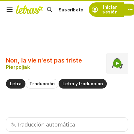
Iniciar
Suscríbete
sesión
Copiar fragmento
Copiar toda la letra
Non, la vie n'est pas triste
Practicar la pronunciación de
Pierpoljak
Comentar sobre este fragmento
Letra
Traducción
Letra y traducción
Traducción automática