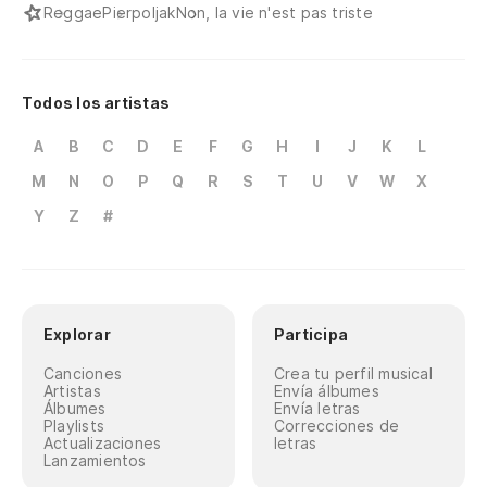
Reggae
Pierpoljak
Non, la vie n'est pas triste
Todos los artistas
A
B
C
D
E
F
G
H
I
J
K
L
M
N
O
P
Q
R
S
T
U
V
W
X
Y
Z
#
Explorar
Participa
Canciones
Crea tu perfil musical
Artistas
Envía álbumes
Álbumes
Envía letras
Playlists
Correcciones de
Actualizaciones
letras
Lanzamientos