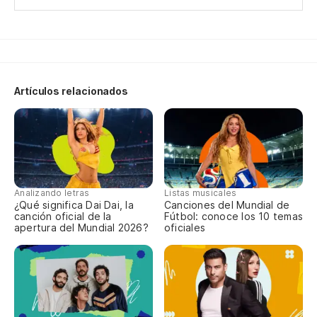
Pe
Y 
No
No
Artículos relacionados
Ni
Pe
Am
Analizando letras
Listas musicales
¿Qué significa Dai Dai, la
Canciones del Mundial de
canción oficial de la
Fútbol: conoce los 10 temas
apertura del Mundial 2026?
oficiales