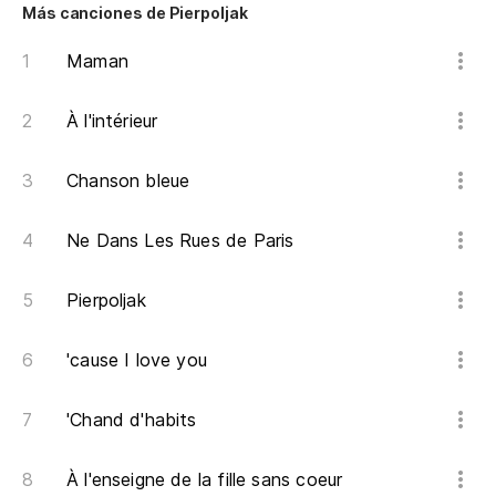
De
Más canciones de Pierpoljak
Po
Maman
e
Q
À l'intérieur
Qu
Chanson bleue
Ne Dans Les Rues de Paris
Pierpoljak
'cause I love you
'Chand d'habits
À l'enseigne de la fille sans coeur