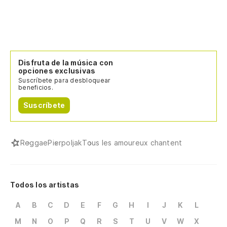
Disfruta de la música con
opciones exclusivas
Suscríbete para desbloquear
beneficios.
Suscríbete
Reggae
Pierpoljak
Tous les amoureux chantent
Todos los artistas
A
B
C
D
E
F
G
H
I
J
K
L
M
N
O
P
Q
R
S
T
U
V
W
X