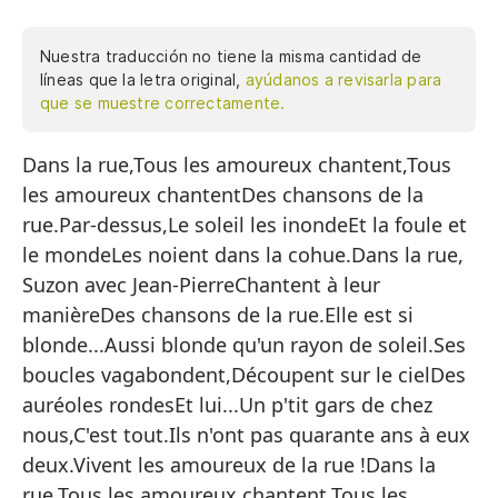
Nuestra traducción no tiene la misma cantidad de
líneas que la letra original,
ayúdanos a revisarla para
que se muestre correctamente.
Dans la rue,Tous les amoureux chantent,Tous
En
les amoureux chantentDes chansons de la
To
rue.Par-dessus,Le soleil les inondeEt la foule et
To
le mondeLes noient dans la cohue.Dans la rue,
Ca
Suzon avec Jean-PierreChantent à leur
manièreDes chansons de la rue.Elle est si
Po
blonde...Aussi blonde qu'un rayon de soleil.Ses
El
boucles vagabondent,Découpent sur le cielDes
Y 
auréoles rondesEt lui...Un p'tit gars de chez
nous,C'est tout.Ils n'ont pas quarante ans à eux
Lo
deux.Vivent les amoureux de la rue !Dans la
En
rue,Tous les amoureux chantent,Tous les