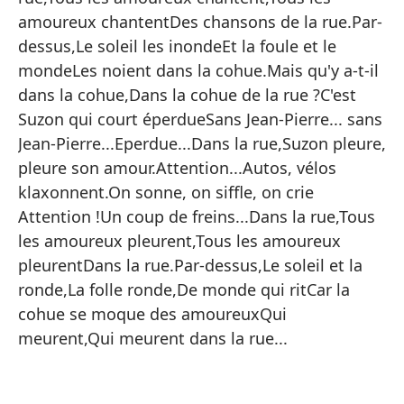
Ca
amoureux chantentDes chansons de la rue.Par-
Ca
dessus,Le soleil les inondeEt la foule et le
mondeLes noient dans la cohue.Mais qu'y a-t-il
El
dans la cohue,Dans la cohue de la rue ?C'est
Ta
Suzon qui court éperdueSans Jean-Pierre... sans
Su
Jean-Pierre...Eperdue...Dans la rue,Suzon pleure,
pleure son amour.Attention...Autos, vélos
Re
klaxonnent.On sonne, on siffle, on crie
Ha
Attention !Un coup de freins...Dans la rue,Tous
Y é
les amoureux pleurent,Tous les amoureux
pleurentDans la rue.Par-dessus,Le soleil et la
Un
ronde,La folle ronde,De monde qui ritCar la
N
cohue se moque des amoureuxQui
No
meurent,Qui meurent dans la rue...
¡V
En