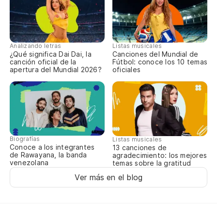
Su
¡C
Au
Analizando letras
Listas musicales
¿Qué significa Dai Dai, la
Canciones del Mundial de
canción oficial de la
Fútbol: conoce los 10 temas
Se
apertura del Mundial 2026?
oficiales
Un
En
To
To
Biografías
Listas musicales
Conoce a los integrantes
13 canciones de
En
de Rawayana, la banda
agradecimiento: los mejores
venezolana
temas sobre la gratitud
Po
Ver más en el blog
El
La