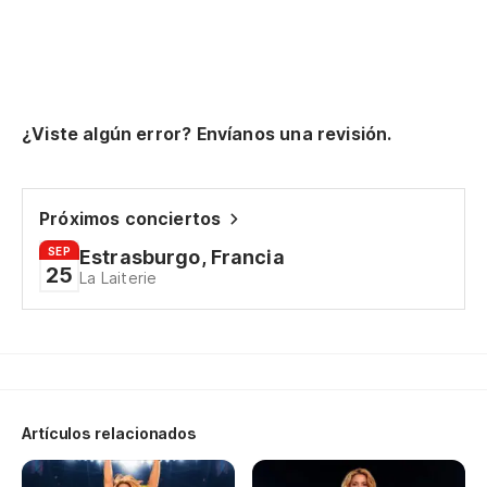
To
To
Ca
¿Viste algún error? Envíanos una revisión.
Po
El
Y 
Próximos conciertos
Lo
SEP
Estrasburgo, Francia
25
La Laiterie
Pe
En
Es
Si
Artículos relacionados
De
En