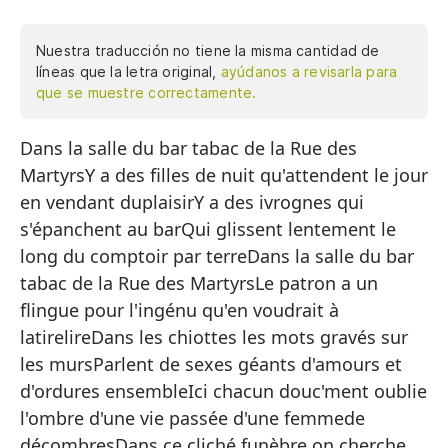
Nuestra traducción no tiene la misma cantidad de
líneas que la letra original,
ayúdanos a revisarla para
que se muestre correctamente.
Dans la salle du bar tabac de la Rue des
En
MartyrsY a des filles de nuit qu'attendent le jour
Má
en vendant duplaisirY a des ivrognes qui
Ha
s'épanchent au barQui glissent lentement le
ve
long du comptoir par terreDans la salle du bar
Ha
tabac de la Rue des MartyrsLe patron a un
Qu
flingue pour l'ingénu qu'en voudrait à
ha
latirelireDans les chiottes les mots gravés sur
les mursParlent de sexes géants d'amours et
En
d'ordures ensembleIci chacun douc'ment oublie
Má
l'ombre d'une vie passée d'une femmede
El
décombresDans ce cliché funèbre on cherche