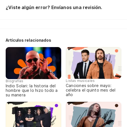
en
¿Viste algún error? Envíanos una revisión.
En
Má
Ha
Artículos relacionados
su
Ha
Ha
ap
En
Listas musicales
Biografías
Canciones sobre mayo:
Indio Solari: la historia del
Má
celebra el quinto mes del
hombre que lo hizo todo a
año
su manera
Se
lo
Un
En