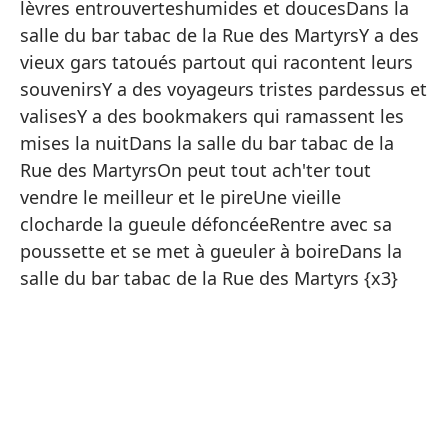
lèvres entrouverteshumides et doucesDans la
Y 
salle du bar tabac de la Rue des MartyrsY a des
se
vieux gars tatoués partout qui racontent leurs
souvenirsY a des voyageurs tristes pardessus et
Co
valisesY a des bookmakers qui ramassent les
En
mises la nuitDans la salle du bar tabac de la
Má
Rue des MartyrsOn peut tout ach'ter tout
Ha
vendre le meilleur et le pireUne vieille
si
clocharde la gueule défoncéeRentre avec sa
poussette et se met à gueuler à boireDans la
Aq
salle du bar tabac de la Rue des Martyrs {x3}
La
Aq
un
En
un
Ap