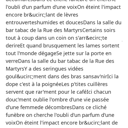
qu
l'oubli d'un parfum d'une voixOn éteint l'impact
En
encore br&ucirc;lant de lèvres
pa
entrouverteshumides et doucesDans la salle du
bar tabac de la Rue des MartyrsCertains soirs
Ha
tout à coup dans un coin on s'arr&ecirc;te
ju
derireEt quand brusquement les lames sortent
Aq
tout l'monde dégageSe jette sur la porte en
un
verreDans la salle du bar tabac de la Rue des
En
MartyrsY a des seringues vidées
un
goul&ucirc;ment dans des bras sansav'nirIci la
Ap
dope c'est à la poignéeLes p'tites cuillères
en
servent que rar'ment pour le caféIci chacun
douc'ment oublie l'ombre d'une vie passée
En
d'une femmede décombresDans ce cliché
Má
funèbre on cherche l'oubli d'un parfum d'une
Al
voixOn éteint l'impact encore br&ucirc;lant de
d