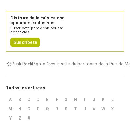
Disfruta de la música con
opciones exclusivas
Suscríbete para desbloquear
beneficios.
Suscríbete
Punk Rock
Pigalle
Dans la salle du bar tabac de la Rue de M
Todos los artistas
A
B
C
D
E
F
G
H
I
J
K
L
M
N
O
P
Q
R
S
T
U
V
W
X
Y
Z
#