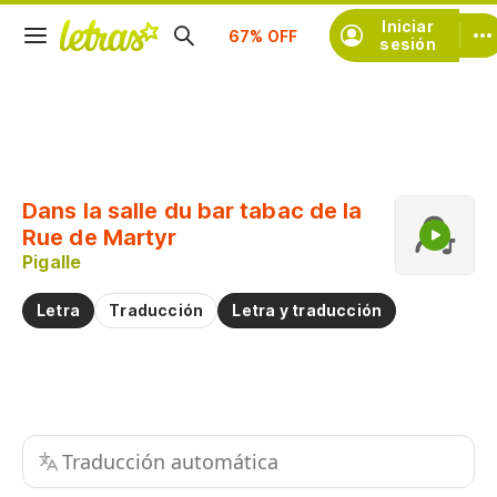
Suscríbete
Iniciar
sesión
Copiar fragmento
Copiar toda la letra
Dans la salle du bar tabac de la
Practicar la pronunciación de
Rue de Martyr
Pigalle
Comentar sobre este fragmento
Letra
Traducción
Letra y traducción
Traducción automática