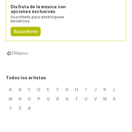
Disfruta de la música con
opciones exclusivas
Suscríbete para desbloquear
beneficios.
Suscríbete
P
Pilatos
Todos los artistas
A
B
C
D
E
F
G
H
I
J
K
L
M
N
O
P
Q
R
S
T
U
V
W
X
Y
Z
#