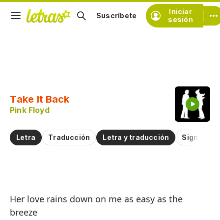
Iniciar
Suscríbete
sesión
Copiar fragmento
Copiar toda la letra
Take It Back
Practicar la pronunciación de
Pink Floyd
Comentar sobre este fragmento
Letra
Traducción
Letra y traducción
Significad
R
Her love rains down on me as easy as the
Ta
breeze