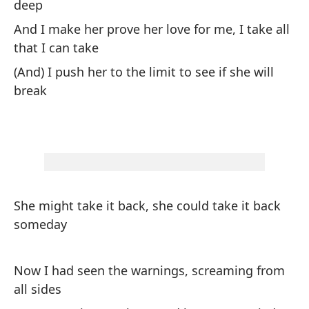
We
deep
on
And I make her prove her love for me, I take all
that I can take
El
(And) I push her to the limit to see if she will
al
break
Sh
so
En
pr
She might take it back, she could take it back
So
someday
ca
M
Now I had seen the warnings, screaming from
all sides
En