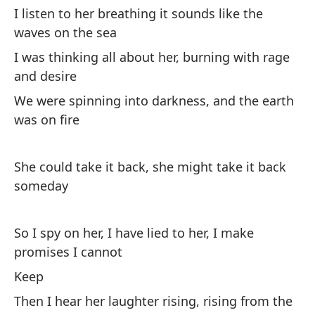
I listen to her breathing it sounds like the
Su
waves on the sea
He
I was thinking all about her, burning with rage
and desire
La
We were spinning into darkness, and the earth
m
was on fire
I 
th
She could take it back, she might take it back
Es
someday
ra
I 
So I spy on her, I have lied to her, I make
de
promises I cannot
Es
Keep
ti
Then I hear her laughter rising, rising from the