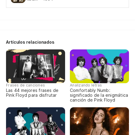
Al
lie
Ha
ma
Artículos relacionados
Un
El
Sh
Frases de canciones
Analizando letras
Las 44 mejores frases de
Comfortably Numb:
El
Pink Floyd para disfrutar
significado de la enigmática
canción de Pink Floyd
Sh
El
de