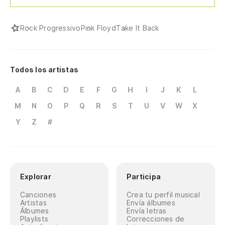
Rock Progressivo
Pink Floyd
Take It Back
Todos los artistas
A
B
C
D
E
F
G
H
I
J
K
L
M
N
O
P
Q
R
S
T
U
V
W
X
Y
Z
#
Explorar
Participa
Canciones
Crea tu perfil musical
Artistas
Envía álbumes
Álbumes
Envía letras
Playlists
Correcciones de