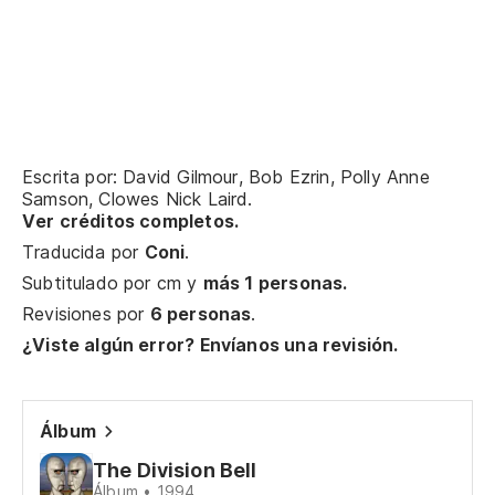
al
Sh
so
Ah
Escrita por: David Gilmour, Bob Ezrin, Polly Anne
gr
Samson, Clowes Nick Laird.
Ver créditos completos.
No
Traducida por
Coni
.
si
Subtitulado por
cm
y
más 1 personas.
Es
Revisiones por
6 personas
.
in
¿Viste algún error? Envíanos una revisión.
It
Álbum
To
me
The Division Bell
Álbum • 1994