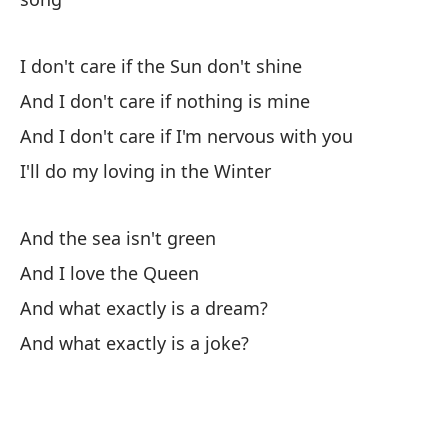
Y 
za
I don't care if the Sun don't shine
An
And I don't care if nothing is mine
And I don't care if I'm nervous with you
Y 
I'll do my loving in the Winter
An
And the sea isn't green
And I love the Queen
And what exactly is a dream?
And what exactly is a joke?
Y 
es
An