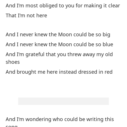
And I'm most obliged to you for making it clear
Es
That I'm not here
aq
It
And I never knew the Moon could be so big
Y 
And I never knew the Moon could be so blue
An
And I'm grateful that you threw away my old
shoes
Qu
And brought me here instead dressed in red
Y 
An
Y 
And I'm wondering who could be writing this
An
song