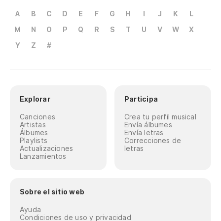
A
B
C
D
E
F
G
H
I
J
K
L
M
N
O
P
Q
R
S
T
U
V
W
X
Y
Z
#
Explorar
Participa
Canciones
Crea tu perfil musical
Artistas
Envía álbumes
Álbumes
Envía letras
Playlists
Correcciones de
Actualizaciones
letras
Lanzamientos
Sobre el sitio web
Ayuda
Condiciones de uso y privacidad