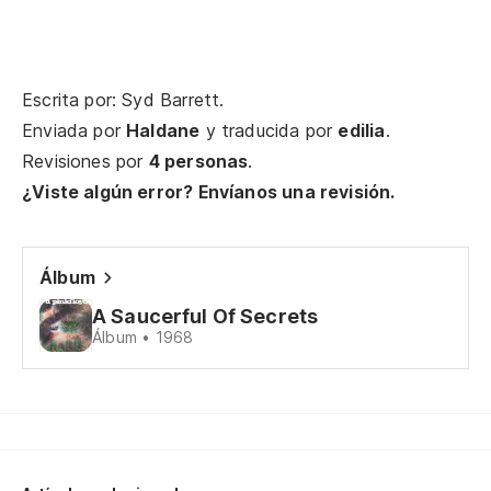
No
I 
Escrita por: Syd Barrett.
Y 
Enviada por
Haldane
y traducida por
edilia
.
Revisiones por
4 personas
.
An
¿Viste algún error? Envíanos una revisión.
Y 
An
Álbum
Vo
A Saucerful Of Secrets
Álbum • 1968
I'
Y 