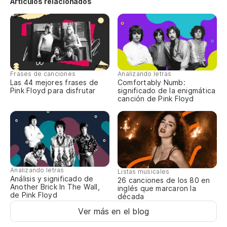
Y 
Artículos relacionados
Y 
An
Y 
Frases de canciones
Analizando letras
Las 44 mejores frases de
Comfortably Numb:
An
Pink Floyd para disfrutar
significado de la enigmática
canción de Pink Floyd
Analizando letras
Listas musicales
Análisis y significado de
26 canciones de los 80 en
Another Brick In The Wall,
inglés que marcaron la
de Pink Floyd
década
Ver más en el blog