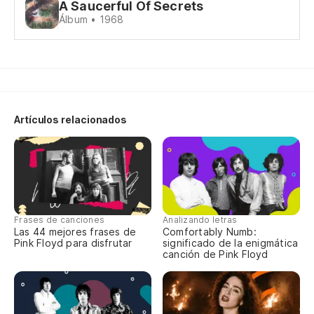
A Saucerful Of Secrets
Fr
Álbum • 1968
Su
Hi
Sr
Artículos relacionados
Mr
Sr
Mr
Frases de canciones
Analizando letras
Las 44 mejores frases de
Comfortably Numb:
Ca
Pink Floyd para disfrutar
significado de la enigmática
canción de Pink Floyd
Ca