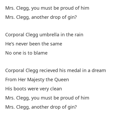
Lo
Mrs. Clegg, you must be proud of him
Mrs. Clegg, another drop of gin?
Qu
po
Corporal Clegg umbrella in the rain
De
He's never been the same
Qu
No one is to blame
De
Corporal Clegg recieved his medal in a dream
From Her Majesty the Queen
His boots were very clean
Mrs. Clegg, you must be proud of him
Sr
Mrs. Clegg, another drop of gin?
Mr