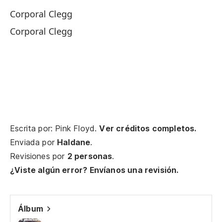
Corporal Clegg
Sr
Corporal Clegg
Mr
Ca
Co
Nu
Escrita por: Pink Floyd.
Ver créditos completos.
Na
Enviada por
Haldane
.
Revisiones por
2 personas
.
¿Viste algún error? Envíanos una revisión.
El
Co
Álbum
De