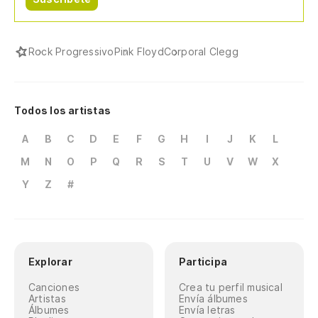
Rock Progressivo
Pink Floyd
Corporal Clegg
Todos los artistas
A
B
C
D
E
F
G
H
I
J
K
L
M
N
O
P
Q
R
S
T
U
V
W
X
Y
Z
#
Explorar
Participa
Canciones
Crea tu perfil musical
Artistas
Envía álbumes
Álbumes
Envía letras