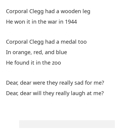
Ca
Corporal Clegg had a wooden leg
Co
He won it in the war in 1944
El
Corporal Clegg had a medal too
Co
In orange, red, and blue
Lo
He found it in the zoo
He
Dear, dear were they really sad for me?
El
Dear, dear will they really laugh at me?
Co
En