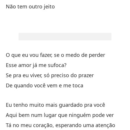
Não tem outro jeito
Pe
Ma
Qu
m
O que eu vou fazer, se o medo de perder
Qu
me
Esse amor já me sufoca?
Se pra eu viver, só preciso do prazer
Y 
De quando você vem e me toca
E 
Eu tenho muito mais guardado pra você
No
Aqui bem num lugar que ninguém pode ver
Tá no meu coração, esperando uma atenção
Vi