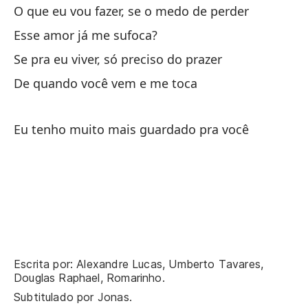
O que eu vou fazer, se o medo de perder
De
Esse amor já me sufoca?
De
Se pra eu viver, só preciso do prazer
De quando você vem e me toca
Te
Eu
Eu tenho muito mais guardado pra você
Aq
Aq
Es
Tá
Escrita por: Alexandre Lucas, Umberto Tavares,
¡Q
Douglas Raphael, Romarinho.
Qu
Subtitulado por
Jonas
.