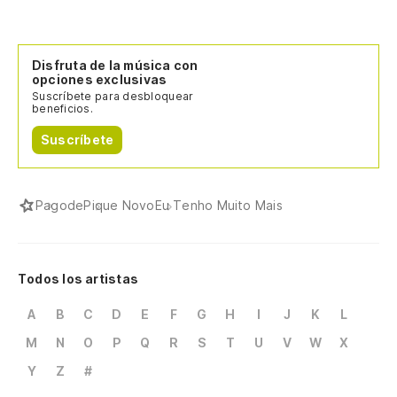
Disfruta de la música con
opciones exclusivas
Suscríbete para desbloquear
beneficios.
Suscríbete
Pagode
Pique Novo
Eu Tenho Muito Mais
Todos los artistas
A
B
C
D
E
F
G
H
I
J
K
L
M
N
O
P
Q
R
S
T
U
V
W
X
Y
Z
#