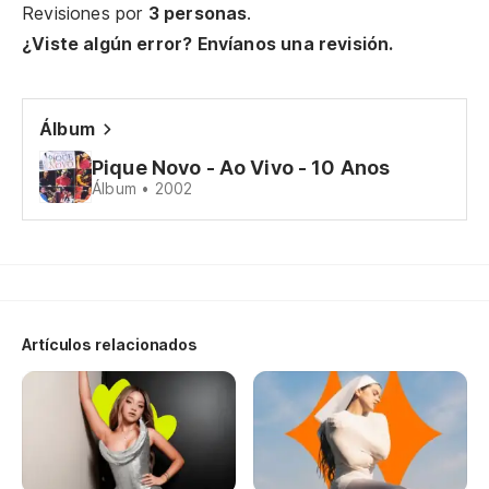
Revisiones por
3 personas
.
Te
¿Viste algún error? Envíanos una revisión.
Eu
Álbum
Y 
Pique Novo - Ao Vivo - 10 Anos
E 
Álbum • 2002
Es
Tá
¡Q
Artículos relacionados
Qu
No