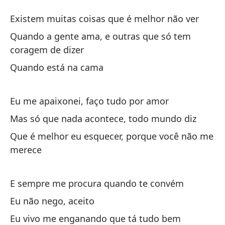
T
Existem muitas coisas que é melhor não ver
Eu
Quando a gente ama, e outras que só tem
coragem de dizer
Ha
Quando está na cama
Ex
Eu me apaixonei, faço tudo por amor
Cu
de
Mas só que nada acontece, todo mundo diz
Qu
Que é melhor eu esquecer, porque você não me
de
merece
Cu
E sempre me procura quando te convém
Eu não nego, aceito
Me
Eu vivo me enganando que tá tudo bem
Eu