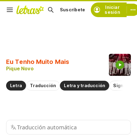
Iniciar
Suscríbete
sesión
Copiar fragmento
Copiar toda la letra
Eu Tenho Muito Mais
Practicar la pronunciación de
Pique Novo
Comentar sobre este fragmento
Letra
Traducción
Letra y traducción
Significad
Traducción automática