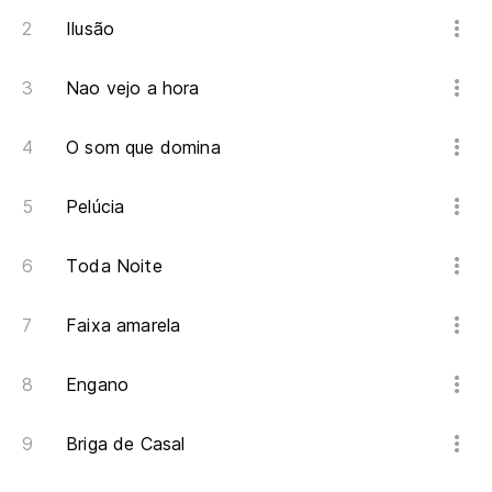
Si
Ilusão
Se
Nao vejo a hora
De
O som que domina
De
Pelúcia
Te
Eu
Toda Noite
Faixa amarela
Engano
Briga de Casal