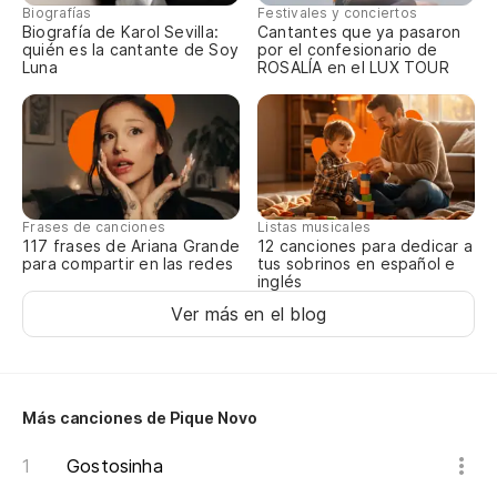
Y 
Biografías
Festivales y conciertos
Biografía de Karol Sevilla:
Cantantes que ya pasaron
quién es la cantante de Soy
por el confesionario de
E 
Luna
ROSALÍA en el LUX TOUR
No
Vi
Eu
Frases de canciones
Listas musicales
117 frases de Ariana Grande
12 canciones para dedicar a
para compartir en las redes
tus sobrinos en español e
No
inglés
Ver más en el blog
¿Q
O 
Más canciones de Pique Novo
Es
Gostosinha