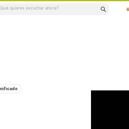
Su
nificado