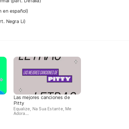
mal (part. Defalla)
n en español)
t. Negra Li)
Las mejores canciones de
Pitty
Equalize, Na Sua Estante, Me
Adora...