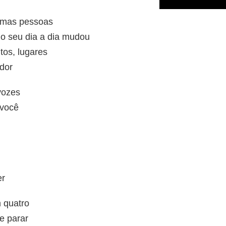
smas pessoas
o seu dia a dia mudou
tos, lugares
edor
vozes
 você
er
 quatro
e parar