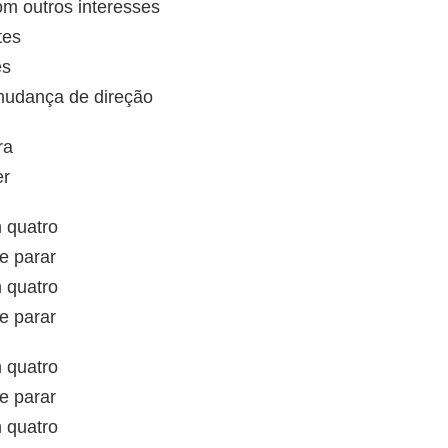
om outros interesses
tes
es
mudança de direção
ra
er
 quatro
e parar
 quatro
e parar
 quatro
e parar
 quatro