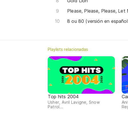
Gold Lion
Please, Please, Please, Le
8 ou 80 (versión en español
Playlists relacionadas
Top hits 2004
Ca
Usher, Avril Lavigne, Snow
Ani
Patrol...
Reg