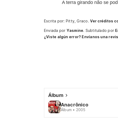
A terra girando não se pod
Escrita por: Pitty, Graco.
Ver créditos c
Enviada por
Yasmine
.
Subtitulado por
E
¿Viste algún error? Envíanos una revis
Álbum
Anacrônico
Álbum • 2005