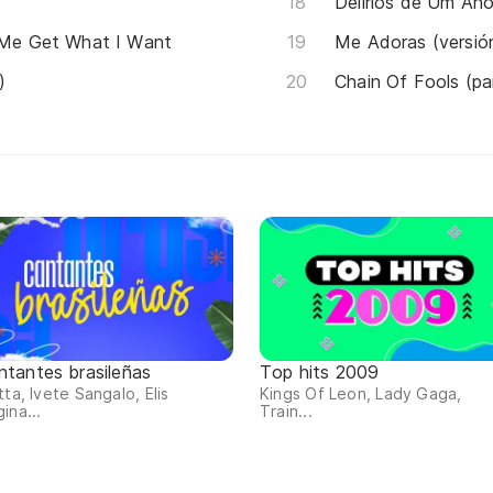
Delirios de Um Anor
t Me Get What I Want
Me Adoras (versió
)
Chain Of Fools (par
ntantes brasileñas
Top hits 2009
tta, Ivete Sangalo, Elis
Kings Of Leon, Lady Gaga,
ina...
Train...