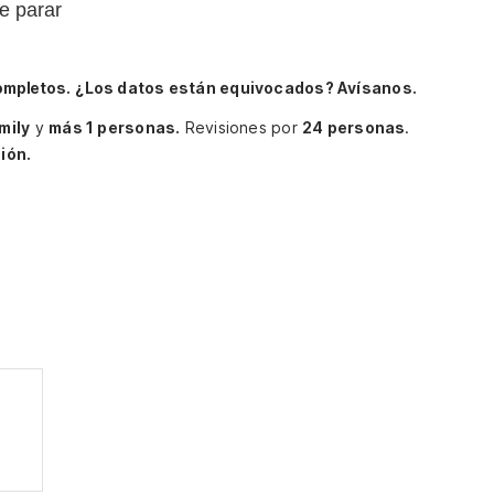
e parar
ompletos.
¿Los datos están equivocados? Avísanos.
mily
y
más 1 personas.
Revisiones por
24 personas
.
ión.