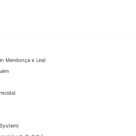
in Mendonça e Lira)
guém
micida)
aSystem)