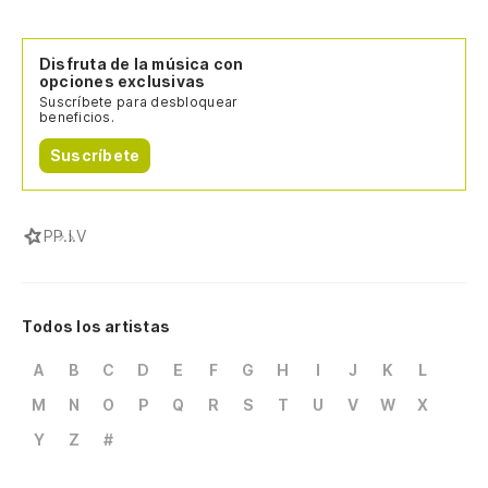
Disfruta de la música con
opciones exclusivas
Suscríbete para desbloquear
beneficios.
Suscríbete
P
P.I.V
Todos los artistas
A
B
C
D
E
F
G
H
I
J
K
L
M
N
O
P
Q
R
S
T
U
V
W
X
Y
Z
#