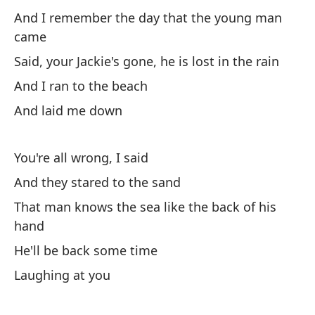
And I remember the day that the young man
Ah
came
No
Said, your Jackie's gone, he is lost in the rain
He
And I ran to the beach
fa
And laid me down
I'
You're all wrong, I said
Bu
And they stared to the sand
Se
That man knows the sea like the back of his
hand
He'll be back some time
Laughing at you
Y 