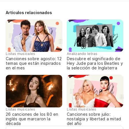
Y 
Artículos relacionados
A 
He
sa
Listas musicales
Analizando letras
I'
Canciones sobre agosto: 12
Descubre el significado de
temas que están inspirados
Hey Jude para los Beatles y
en el mes
la selección de Inglaterra
Bu
Se
Y 
An
Listas musicales
Listas musicales
Canciones sobre julio:
26 canciones de los 80 en
nostalgia y libertad a mitad
inglés que marcaron la
Ha
del año
década