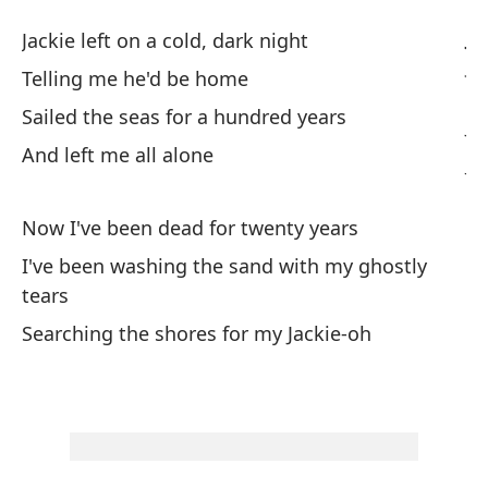
Ja
Jackie left on a cold, dark night
Ja
Telling me he'd be home
Sailed the seas for a hundred years
Ja
And left me all alone
Ja
Di
Now I've been dead for twenty years
Te
I've been washing the sand with my ghostly
tears
Na
Searching the shores for my Jackie-oh
Sa
Y 
An