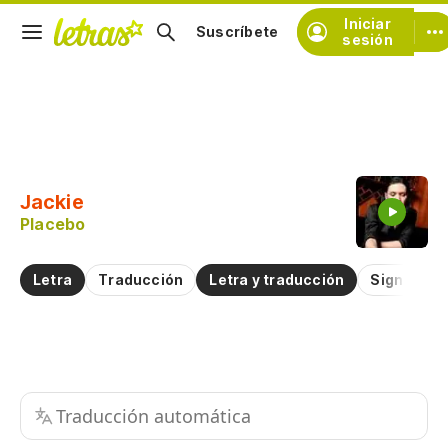
Iniciar
Suscríbete
sesión
Copiar fragmento
Copiar toda la letra
Jackie
Practicar la pronunciación de
Placebo
Comentar sobre este fragmento
Letra
Traducción
Letra y traducción
Significad
Traducción automática