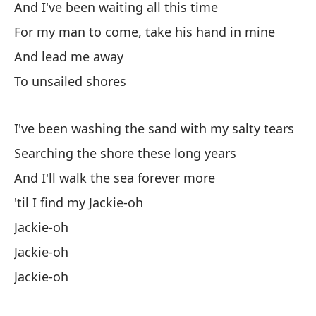
And I've been waiting all this time
An
For my man to come, take his hand in mine
Di
And lead me away
Sa
To unsailed shores
Y 
I've been washing the sand with my salty tears
Y 
Searching the shore these long years
And I'll walk the sea forever more
Es
'til I find my Jackie-oh
Jackie-oh
Y 
Jackie-oh
An
Jackie-oh
Es