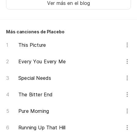
Ver más en el blog
'ti
Ja
Más canciones de Placebo
Ja
This Picture
Ja
Every You Every Me
Special Needs
The Bitter End
Pure Morning
Running Up That Hill