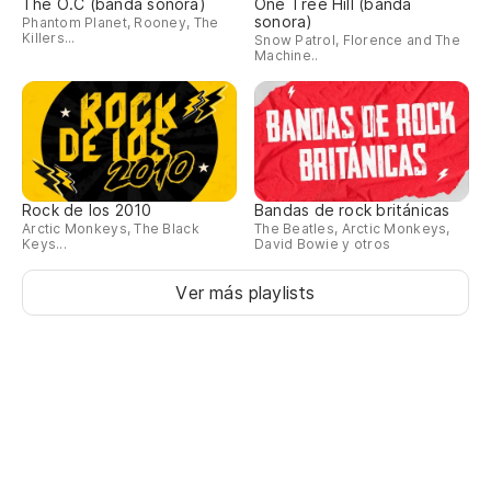
The O.C (banda sonora)
One Tree Hill (banda
sonora)
Phantom Planet, Rooney, The
Killers...
Snow Patrol, Florence and The
Machine..
Rock de los 2010
Bandas de rock británicas
Arctic Monkeys, The Black
The Beatles, Arctic Monkeys,
Keys...
David Bowie y otros
Ver más playlists