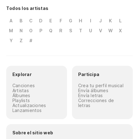
Todos los artistas
A
B
C
D
E
F
G
H
I
J
K
L
M
N
O
P
Q
R
S
T
U
V
W
X
Y
Z
#
Explorar
Participa
Canciones
Crea tu perfil musical
Artistas
Envía álbumes
Álbumes
Envía letras
Playlists
Correcciones de
Actualizaciones
letras
Lanzamientos
Sobre el sitio web