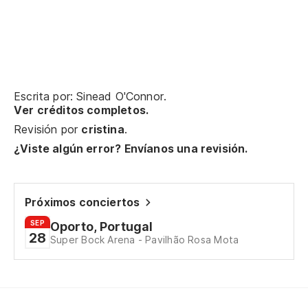
m
Th
Vo
He
Escrita por: Sinead O'Connor.
Ver créditos completos.
Ri
Revisión por
cristina
.
¿Viste algún error? Envíanos una revisión.
Y 
An
Próximos conciertos
SEP
Oporto, Portugal
A 
28
Super Bock Arena - Pavilhão Rosa Mota
su
Fo