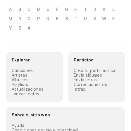
A
B
C
D
E
F
G
H
I
J
K
L
M
N
O
P
Q
R
S
T
U
V
W
X
Y
Z
#
Explorar
Participa
Canciones
Crea tu perfil musical
Artistas
Envía álbumes
Álbumes
Envía letras
Playlists
Correcciones de
Actualizaciones
letras
Lanzamientos
Sobre el sitio web
Ayuda
Condiciones de uso y privacidad