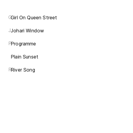
G
Girl On Queen Street
J
Johari Window
P
Programme
Plain Sunset
R
River Song