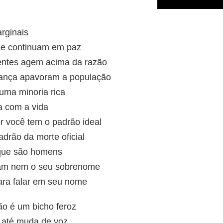
rginais
 e continuam em paz
entes agem acima da razão
rança apavoram a população
uma minoria rica
a com a vida
r você tem o padrão ideal
drão da morte oficial
que são homens
am nem o seu sobrenome
ara falar em seu nome
o é um bicho feroz
 até muda de voz