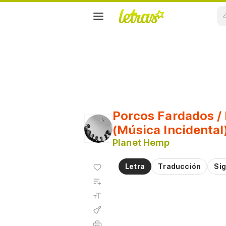
Porcos Fardados /
(Música Incidental
Planet Hemp
Agregar
Letra
Traducción
Sig
a
Agregar
favoritos
a
Tamaño
playlist
de la
fuente
Acordes
Imprimir