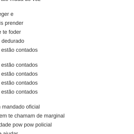
eger e
is prender
 te foder
r dedurado
 estão contados
 estão contados
 estão contados
 estão contados
 estão contados
mandado oficial
tem te chamam de marginal
dade pow pow policial
e ajudar