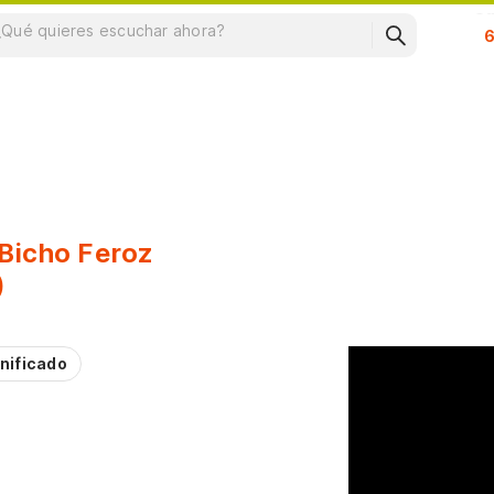
Su
 Bicho Feroz
)
nificado