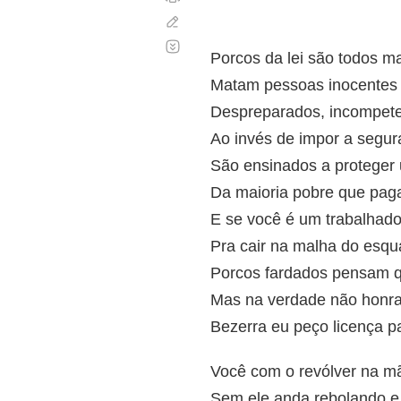
Corregir
Desplazamiento
automático
Porcos da lei são todos ma
Matam pessoas inocentes
Despreparados, incompet
Ao invés de impor a segu
São ensinados a proteger 
Da maioria pobre que pag
E se você é um trabalhado
Pra cair na malha do esqua
Porcos fardados pensam 
Mas na verdade não honr
Bezerra eu peço licença p
Você com o revólver na mã
Sem ele anda rebolando e