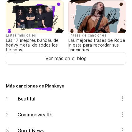
He
m
Be
En
Listas musicales
Frases de canciones
Las 17 mejores bandas de
Las mejores frases de Robe
heavy metal de todos los
Iniesta para recordar sus
tiempos
canciones
A 
Ver más en el blog
an
At
El
Más canciones de Plankeye
lu
Beatiful
Sh
Commonwealth
Good News