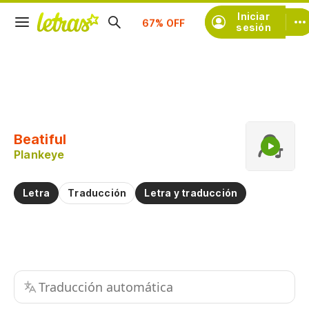
Iniciar
Suscríbete
sesión
Copiar fragmento
Copiar toda la letra
Beatiful
Practicar la pronunciación de
Plankeye
Comentar sobre este fragmento
Letra
Traducción
Letra y traducción
Traducción automática