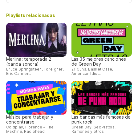
Playlists relacionadas
Merlina: temporada 2
Las 35 mejores canciones
(banda sonora)
de Green Day
Bruce Springsteen, Foreigner,
21 Guns, Basket Case,
Eric Carmen...
American Idiot...
Música para trabajar y
Las bandas más famosas de
concentrarse
punk rock
Coldplay, Florence + The
Green Day, Sex Pistols,
Machine, Radiohead...
Ramones y otros