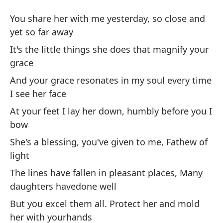
H
You share her with me yesterday, so close and
Be
yet so far away
It's the little things she does that magnify your
Co
grace
aú
And your grace resonates in my soul every time
Yo
I see her face
fa
At your feet I lay her down, humbly before you I
bow
So
ma
She's a blessing, you've given to me, Fathew of
light
It
The lines have fallen in pleasant places, Many
Y 
daughters havedone well
ve
But you excel them all. Protect her and mold
An
her with yourhands