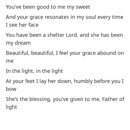
he
You've been good to me my sweet
A 
And your grace resonates in my soul every time
an
I see her face
At
You have been a shelter Lord, and she has been
my dream
El
Beautiful, beautiful, I feel your grace abound on
de
me
Sh
In the light, in the light
La
At your feet I lay her down, humbly before you I
mu
bow
Th
She's the blessing, you've given to me, Father of
da
light
Pe
mo