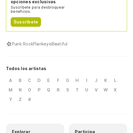
opciones exclusivas
Suscríbete para desbloquear
beneficios.
Suscríbete
Punk Rock
Plankeye
Beatiful
Todos los artistas
A
B
C
D
E
F
G
H
I
J
K
L
M
N
O
P
Q
R
S
T
U
V
W
X
Y
Z
#
Explorar
Participa