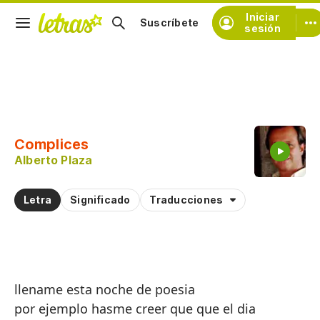
Iniciar
Suscríbete
sesión
Copiar fragmento
Copiar toda la letra
Complices
Practicar la pronunciación de
Alberto Plaza
Comentar sobre este fragmento
Letra
Significado
Traducciones
llename esta noche de poesia
por ejemplo hasme creer que que el dia