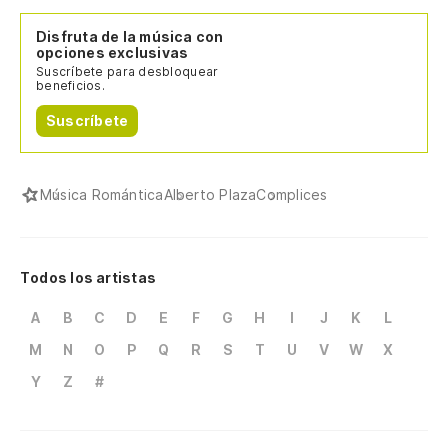
Disfruta de la música con
opciones exclusivas
Suscríbete para desbloquear
beneficios.
Suscríbete
Música Romántica
Alberto Plaza
Complices
Todos los artistas
A
B
C
D
E
F
G
H
I
J
K
L
M
N
O
P
Q
R
S
T
U
V
W
X
Y
Z
#