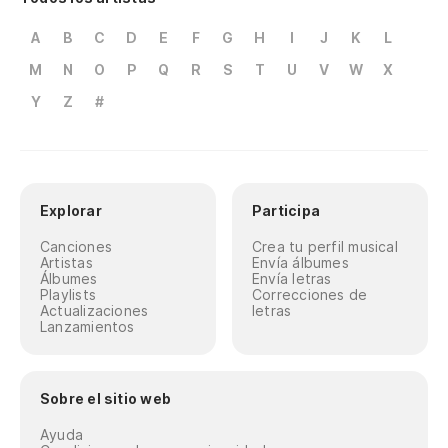
A
B
C
D
E
F
G
H
I
J
K
L
M
N
O
P
Q
R
S
T
U
V
W
X
Y
Z
#
Explorar
Participa
Canciones
Crea tu perfil musical
Artistas
Envía álbumes
Álbumes
Envía letras
Playlists
Correcciones de
Actualizaciones
letras
Lanzamientos
Sobre el sitio web
Ayuda