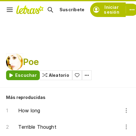
Iniciar
Suscríbete
sesión
Poe
Escuchar
Aleatorio
Más reproducidas
How long
Terrible Thought