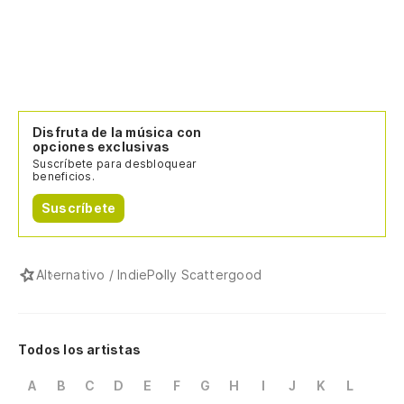
Disfruta de la música con
opciones exclusivas
Suscríbete para desbloquear
beneficios.
Suscríbete
Alternativo / Indie
Polly Scattergood
Todos los artistas
A
B
C
D
E
F
G
H
I
J
K
L