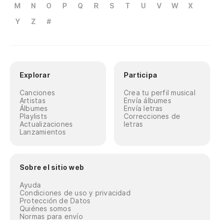
M
N
O
P
Q
R
S
T
U
V
W
X
Y
Z
#
Explorar
Participa
Canciones
Crea tu perfil musical
Artistas
Envía álbumes
Álbumes
Envía letras
Playlists
Correcciones de
Actualizaciones
letras
Lanzamientos
Sobre el sitio web
Ayuda
Condiciones de uso y privacidad
Protección de Datos
Quiénes somos
Normas para envío