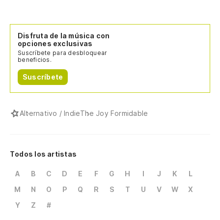
Disfruta de la música con
opciones exclusivas
Suscríbete para desbloquear
beneficios.
Suscríbete
Alternativo / Indie
The Joy Formidable
Todos los artistas
A
B
C
D
E
F
G
H
I
J
K
L
M
N
O
P
Q
R
S
T
U
V
W
X
Y
Z
#