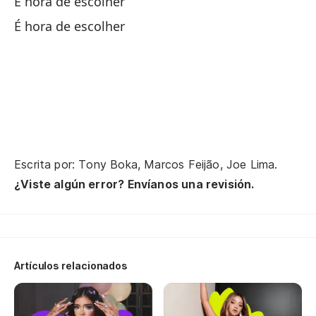
É hora de escolher
Cu
É hora de escolher
Na
Na
Sa
In
Escrita por: Tony Boka, Marcos Feijão, Joe Lima.
¿Viste algún error? Envíanos una revisión.
Lo
Pa
Artículos relacionados
Se