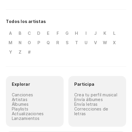
Todos los artistas
A
B
C
D
E
F
G
H
I
J
K
L
M
N
O
P
Q
R
S
T
U
V
W
X
Y
Z
#
Explorar
Participa
Canciones
Crea tu perfil musical
Artistas
Envía álbumes
Álbumes
Envía letras
Playlists
Correcciones de
Actualizaciones
letras
Lanzamientos