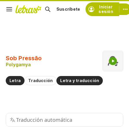
Iniciar
Suscríbete
sesión
Copiar fragmento
Copiar toda la letra
Sob Pressão
Practicar la pronunciación de
Polygamya
Comentar sobre este fragmento
Letra
Traducción
Letra y traducción
Traducción automática