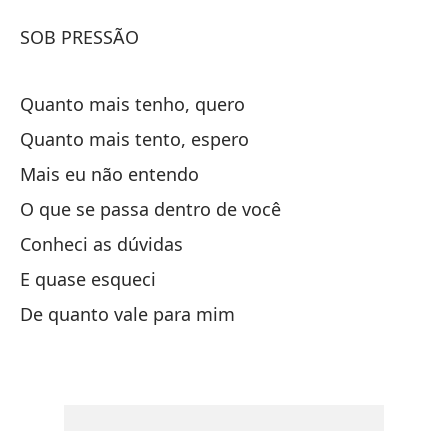
Ba
SOB PRESSÃO
So
Quanto mais tenho, quero
B
Quanto mais tento, espero
Mais eu não entendo
Mi
O que se passa dentro de você
Qu
Conheci as dúvidas
Mi
E quase esqueci
Qu
De quanto vale para mim
No
Lo