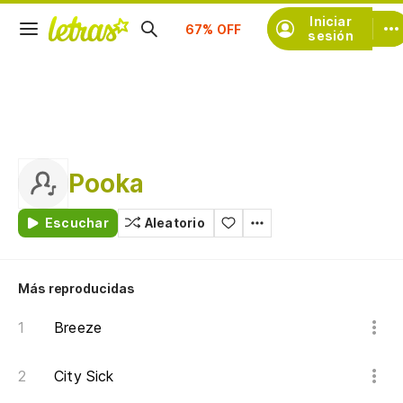
Suscríbete
Iniciar
sesión
Pooka
Escuchar
Aleatorio
Más reproducidas
Breeze
City Sick