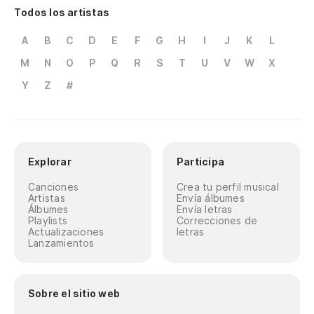
Todos los artistas
A
B
C
D
E
F
G
H
I
J
K
L
M
N
O
P
Q
R
S
T
U
V
W
X
Y
Z
#
Explorar
Participa
Canciones
Crea tu perfil musical
Artistas
Envía álbumes
Álbumes
Envía letras
Playlists
Correcciones de
Actualizaciones
letras
Lanzamientos
Sobre el sitio web