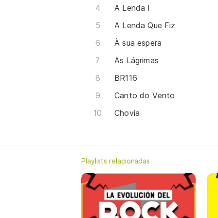
A Lenda I
A Lenda Que Fiz
À sua espera
As Lágrimas
BR116
Canto do Vento
Chovia
Playlists relacionadas