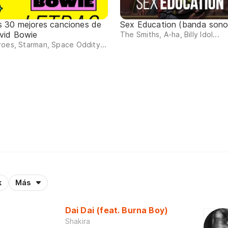
s 30 mejores canciones de
Sex Education (banda sono
vid Bowie
The Smiths, A-ha, Billy Idol...
oes, Starman, Space Oddity...
k
Más
Dai Dai (feat. Burna Boy)
Shakira