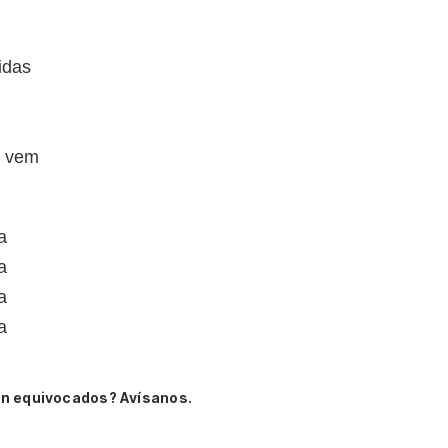
idas
e vem
a
a
a
a
án equivocados? Avísanos.