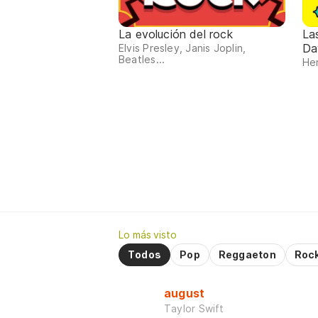
La evolución del rock
La
Da
Elvis Presley, Janis Joplin,
Beatles...
Her
Lo más visto
Todos
Pop
Reggaeton
Roc
august
Taylor Swift