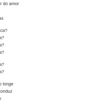
or do amor
as
rca?
a?
a?
a?
a?
a?
o longe
conduz
e