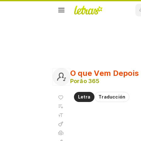
O que Vem Depois
Porão 365
Agregar
Letra
Traducción
a
Agregar
favoritos
a
Tamaño
playlist
de la
fuente
Acordes
Imprimir