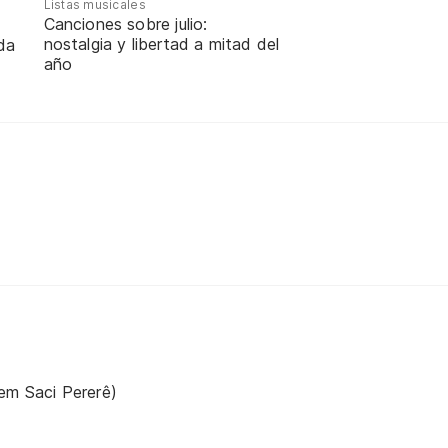
Listas musicales
Canciones sobre julio:
nostalgia y libertad a mitad del
da
año
em Saci Pererê)