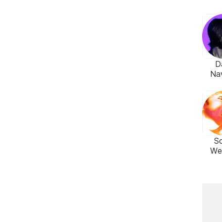
D
Na
S
We