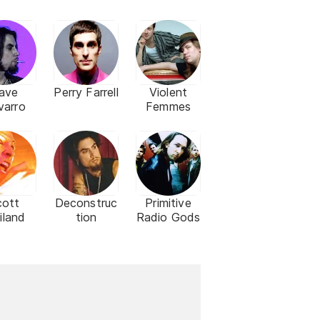
ave
Perry Farrell
Violent
varro
Femmes
cott
Deconstruc
Primitive
iland
tion
Radio Gods