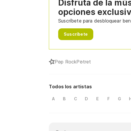
Disfruta de la mú
opciones exclusi
Suscríbete para desbloquear bene
Suscríbete
Pop Rock
Potret
Todos los artistas
A
B
C
D
E
F
G