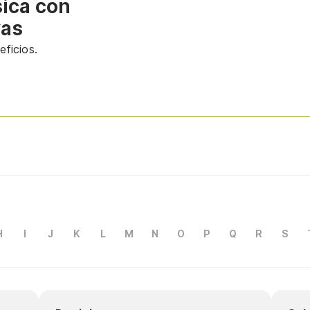
sica con
vas
ficios.
H
I
J
K
L
M
N
O
P
Q
R
S