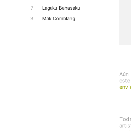
Laguku Bahasaku
Mak Comblang
Aún 
este
envi
Toda
arti