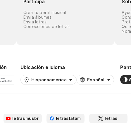
Participa
Sob
Crea tu perfil musical
Ayu
Envía álbumes
Cond
Envía letras
Prot
Correcciones de letras
Qui
Norm
ión
Ubicación e idioma
Pant
Hispanoamérica
Español
letrasmusbr
letraslatam
letras