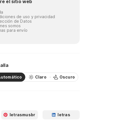
re el sitio web
da
iciones de uso y privacidad
ección de Datos
énes somos
as para envío
alla
Automático
Claro
Oscuro
letrasmusbr
letras