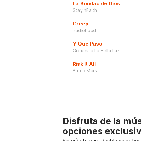
La Bondad de Dios
StayInFaith
Creep
Radiohead
Y Que Pasó
Orquesta La Bella Luz
Risk It All
Bruno Mars
Disfruta de la mú
opciones exclusi
Suscríbete para desbloquear bene