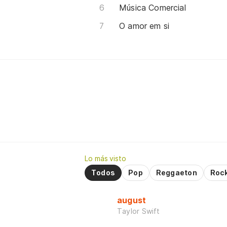
Música Comercial
O amor em si
Lo más visto
Todos
Pop
Reggaeton
Roc
august
Taylor Swift