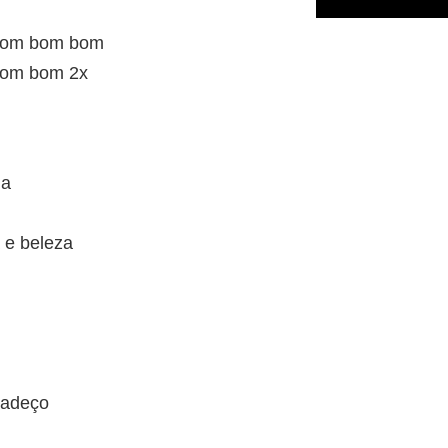
bom bom bom
om bom 2x
ga
 e beleza
radeço