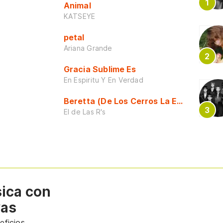
Animal
KATSEYE
petal
Ariana Grande
Gracia Sublime Es
En Espiritu Y En Verdad
Beretta (De Los Cerros La Escuela)
El de Las R's
sica con
vas
ficios.