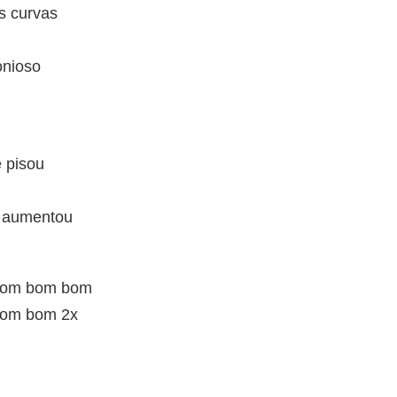
s curvas
onioso
 pisou
 aumentou
bom bom bom
om bom 2x