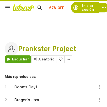
Suscríbete
Iniciar
sesión
Prankster Project
Escuchar
Aleatorio
Más reproducidas
Dooms Day!
Dragon's Jam