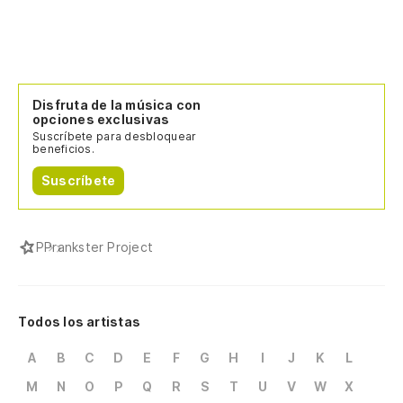
Disfruta de la música con
opciones exclusivas
Suscríbete para desbloquear
beneficios.
Suscríbete
P
Prankster Project
Todos los artistas
A
B
C
D
E
F
G
H
I
J
K
L
M
N
O
P
Q
R
S
T
U
V
W
X