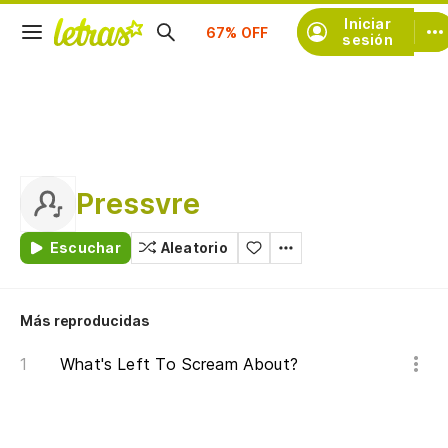
Suscríbete
Iniciar
sesión
Pressvre
Escuchar
Aleatorio
Más reproducidas
What's Left To Scream About?