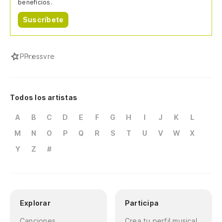
beneficios.
Suscríbete
P
Pressvre
Todos los artistas
A
B
C
D
E
F
G
H
I
J
K
L
M
N
O
P
Q
R
S
T
U
V
W
X
Y
Z
#
Explorar
Participa
Canciones
Crea tu perfil musical