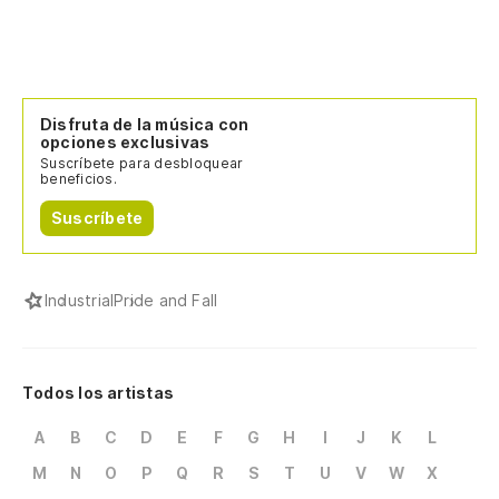
Disfruta de la música con
opciones exclusivas
Suscríbete para desbloquear
beneficios.
Suscríbete
Industrial
Pride and Fall
Todos los artistas
A
B
C
D
E
F
G
H
I
J
K
L
M
N
O
P
Q
R
S
T
U
V
W
X