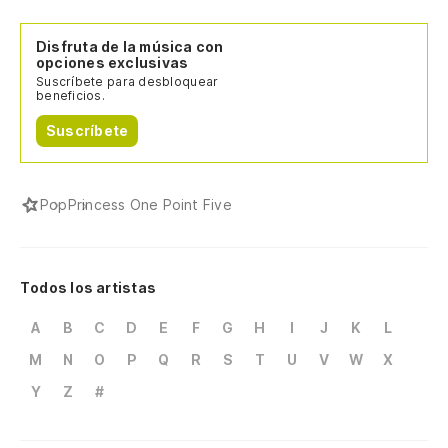
Disfruta de la música con
opciones exclusivas
Suscríbete para desbloquear
beneficios.
Suscríbete
Pop
Princess One Point Five
Todos los artistas
A
B
C
D
E
F
G
H
I
J
K
L
M
N
O
P
Q
R
S
T
U
V
W
X
Y
Z
#