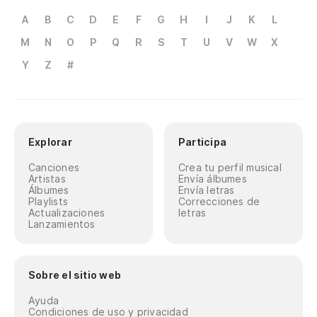
A
B
C
D
E
F
G
H
I
J
K
L
M
N
O
P
Q
R
S
T
U
V
W
X
Y
Z
#
Explorar
Participa
Canciones
Crea tu perfil musical
Artistas
Envía álbumes
Álbumes
Envía letras
Playlists
Correcciones de
Actualizaciones
letras
Lanzamientos
Sobre el sitio web
Ayuda
Condiciones de uso y privacidad