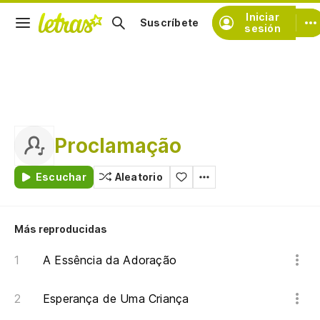
Iniciar
Suscríbete
sesión
Proclamação
Escuchar
Aleatorio
Más reproducidas
A Essência da Adoração
Esperança de Uma Criança