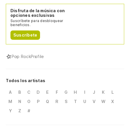
Disfruta de la música con
opciones exclusivas
Suscríbete para desbloquear
beneficios.
Suscríbete
Pop Rock
Profile
Todos los artistas
A
B
C
D
E
F
G
H
I
J
K
L
M
N
O
P
Q
R
S
T
U
V
W
X
Y
Z
#