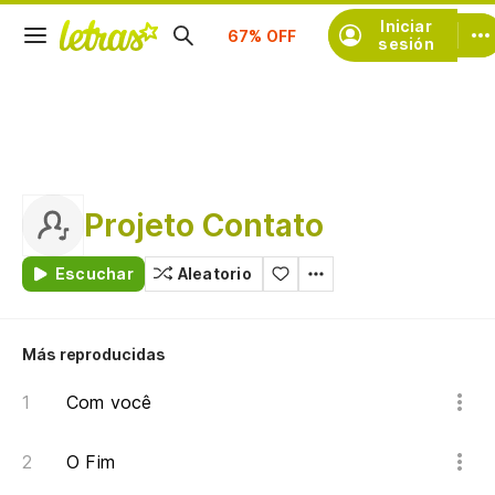
Suscríbete
Iniciar
sesión
Projeto Contato
Escuchar
Aleatorio
Más reproducidas
Com você
O Fim