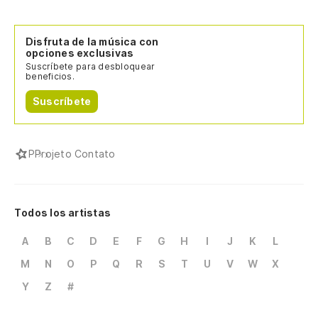
Disfruta de la música con
opciones exclusivas
Suscríbete para desbloquear
beneficios.
Suscríbete
P
Projeto Contato
Todos los artistas
A
B
C
D
E
F
G
H
I
J
K
L
M
N
O
P
Q
R
S
T
U
V
W
X
Y
Z
#