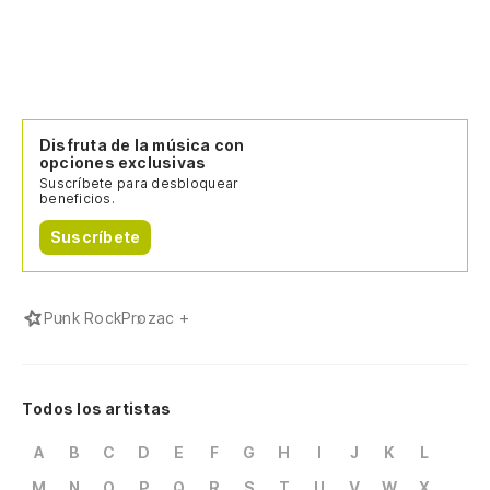
Disfruta de la música con
opciones exclusivas
Suscríbete para desbloquear
beneficios.
Suscríbete
Punk Rock
Prozac +
Todos los artistas
A
B
C
D
E
F
G
H
I
J
K
L
M
N
O
P
Q
R
S
T
U
V
W
X