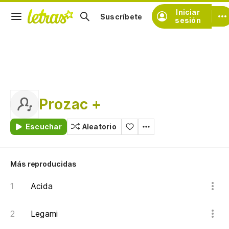
Iniciar
Suscríbete
sesión
Prozac +
Escuchar
Aleatorio
Más reproducidas
Acida
Legami