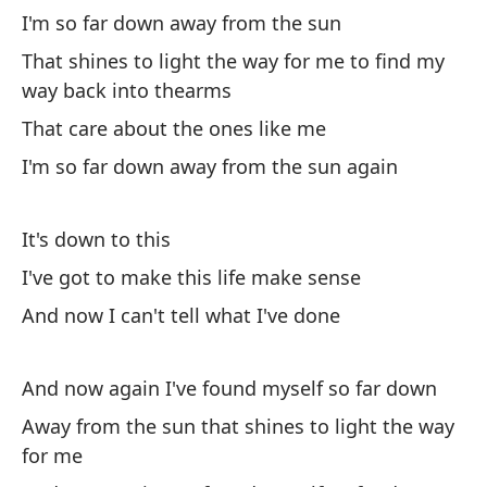
I'm so far down away from the sun
Es
That shines to light the way for me to find my
way back into thearms
Es
That care about the ones like me
I'
I'm so far down away from the sun again
¿A
Ca
It's down to this
I've got to make this life make sense
La
And now I can't tell what I've done
No
And now again I've found myself so far down
Th
Away from the sun that shines to light the way
De
for me
Ba