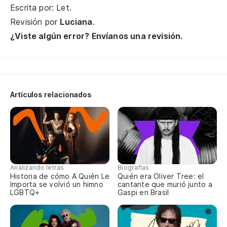
Escrita por: Let.
Th
Revisión por
Luciana
.
ba
¿Viste algún error? Envíanos una revisión.
Qu
Th
Artículos relacionados
Es
I'
Es
Analizando letras
Biografías
Historia de cómo A Quién Le
Quién era Oliver Tree: el
Te
Importa se volvió un himno
cantante que murió junto a
LGBTQ+
Gaspi en Brasil
I'
Y 