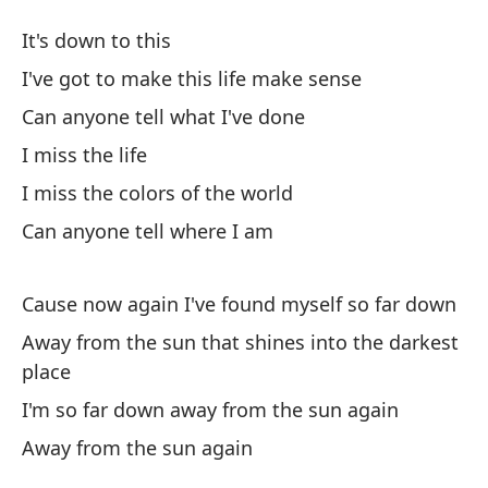
Le
It's down to this
A
I've got to make this life make sense
Can anyone tell what I've done
Es
I miss the life
Te
I miss the colors of the world
I'
Can anyone tell where I am
¿A
Cause now again I've found myself so far down
Ca
Away from the sun that shines into the darkest
place
Ex
I'm so far down away from the sun again
Ex
Away from the sun again
I 