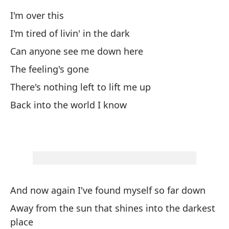
I'm over this
¿A
I'm tired of livin' in the dark
Ca
Can anyone see me down here
The feeling's gone
Po
There's nothing left to lift me up
Ca
Back into the world I know
Le
Aw
Es
I'
And now again I've found myself so far down
Le
Away from the sun that shines into the darkest
place