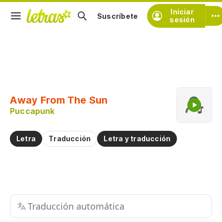
Iniciar
Suscríbete
sesión
Copiar fragmento
Copiar toda la letra
Away From The Sun
Practicar la pronunciación de
Puccapunk
Comentar sobre este fragmento
Letra
Traducción
Letra y traducción
Traducción automática