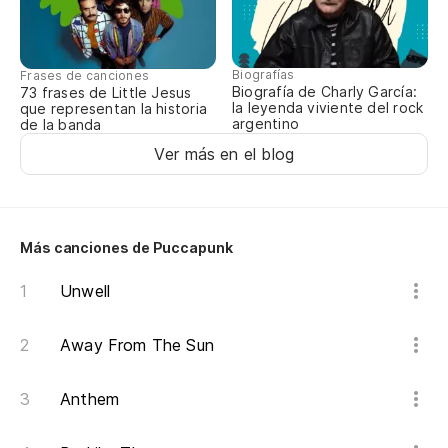
An
Biografías
Frases de canciones
Y 
Biografía de Charly García:
73 frases de Little Jesus
la leyenda viviente del rock
que representan la historia
argentino
de la banda
An
Ver más en el blog
Le
pa
Aw
Más canciones de Puccapunk
Y 
Unwell
An
Away From The Sun
Le
Anthem
Aw