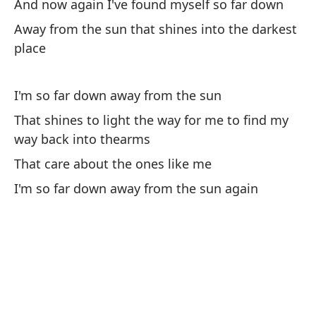
And now again I've found myself so far down
Away from the sun that shines into the darkest
place
I'm so far down away from the sun
Y 
That shines to light the way for me to find my
way back into thearms
An
That care about the ones like me
Le
I'm so far down away from the sun again
Aw
Es
I'
Qu
en