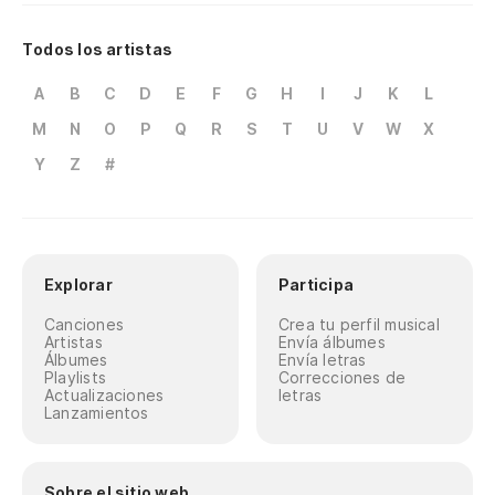
Todos los artistas
A
B
C
D
E
F
G
H
I
J
K
L
M
N
O
P
Q
R
S
T
U
V
W
X
Y
Z
#
Explorar
Participa
Canciones
Crea tu perfil musical
Artistas
Envía álbumes
Álbumes
Envía letras
Playlists
Correcciones de
Actualizaciones
letras
Lanzamientos
Sobre el sitio web