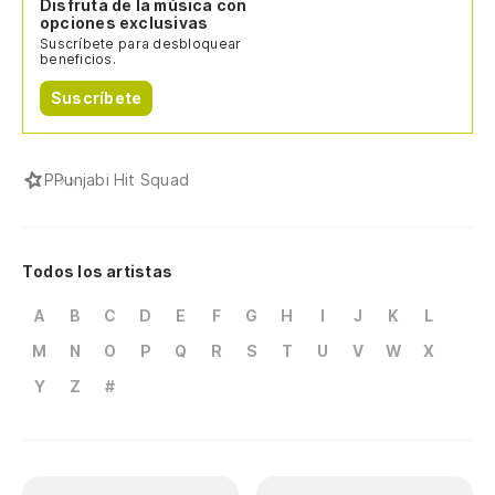
Disfruta de la música con
opciones exclusivas
Suscríbete para desbloquear
beneficios.
Suscríbete
P
Punjabi Hit Squad
Todos los artistas
A
B
C
D
E
F
G
H
I
J
K
L
M
N
O
P
Q
R
S
T
U
V
W
X
Y
Z
#