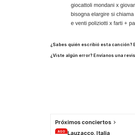
giocattoli mondani x giova
bisogna elargire si chiama
e venti poliziotti x farti + p
¿Sabes quién escribió esta canción? 
¿Viste algún error? Envíanos una revis
Próximos conciertos
AGO
Lauzacco, Italia