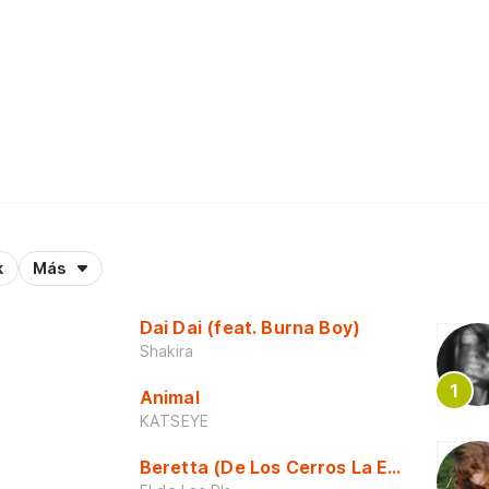
k
Más
Dai Dai (feat. Burna Boy)
Shakira
Animal
KATSEYE
Beretta (De Los Cerros La Escuela)