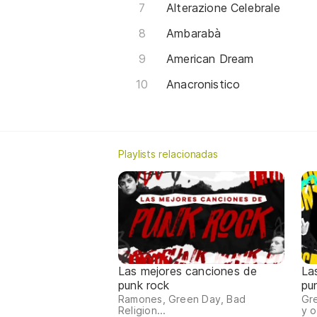
Alterazione Celebrale
Ambarabà
American Dream
Anacronistico
Playlists relacionadas
Las mejores canciones de
La
punk rock
pu
Ramones, Green Day, Bad
Gre
Religion...
y o