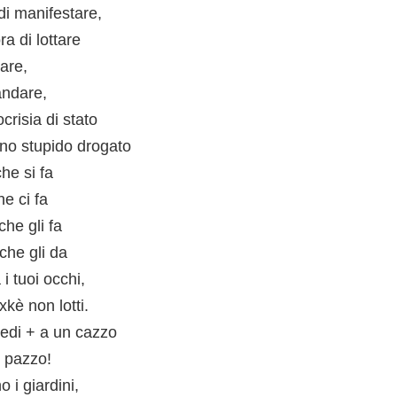
di manifestare,
ra di lottare
lare,
mandare,
crisia di stato
uno stupido drogato
he si fa
he ci fa
che gli fa
che gli da
i tuoi occhi,
kè non lotti.
redi + a un cazzo
o pazzo!
 i giardini,