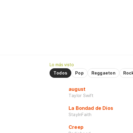
Lo más visto
Todos
Pop
Reggaeton
Roc
august
Taylor Swift
La Bondad de Dios
StayInFaith
Creep