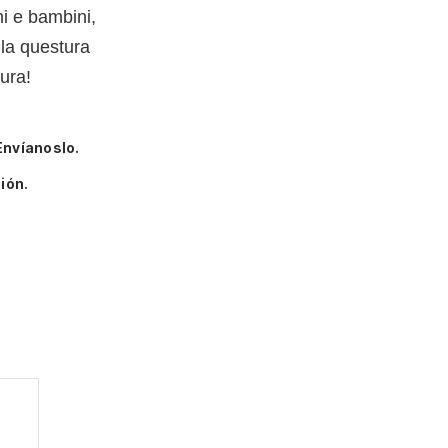
ni e bambini,
 la questura
aura!
Envíanoslo.
ión.