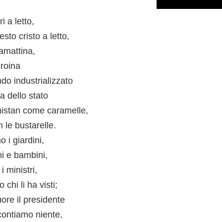
i a letto,
to cristo a letto,
amattina,
eroina
do industrializzato
a dello stato
smistan come caramelle,
n le bustarelle.
 i giardini,
ni e bambini,
 ministri,
chi li ha visti;
uore il presidente
contiamo niente,