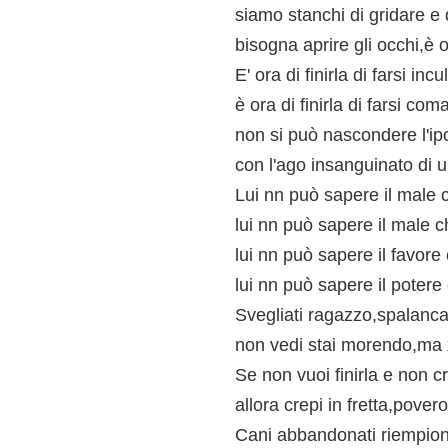
siamo stanchi di gridare e 
bisogna aprire gli occhi,è o
E' ora di finirla di farsi incu
è ora di finirla di farsi co
non si può nascondere l'ipo
con l'ago insanguinato di 
Lui nn può sapere il male c
lui nn può sapere il male c
lui nn può sapere il favore 
lui nn può sapere il potere 
Svegliati ragazzo,spalanca 
non vedi stai morendo,ma x
Se non vuoi finirla e non c
allora crepi in fretta,pover
Cani abbandonati riempiono