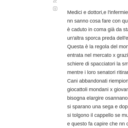
Corregir
Desplazamiento
automático
Medici e dottori,e l'infermier
nn sanno cosa fare con ques
è caduto in coma già da st
un'altra sporca preda dell'
Questa è la regola del mon
entrata nel mercato x grazi
schiere di spacciatori la 
mentre i loro senatori ritira
Cani abbandonati riempiono
giocattoli mondani x giova
bisogna elargire osannano i
si sparano una sega e dopo 
si tolgono il cappello se m
e questo fa capire che nn 