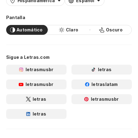
Hispanoamérica
Español
Pantalla
Automático
Claro
Oscuro
Sigue a Letras.com
letrasmusbr
letras
letrasmusbr
letraslatam
letras
letrasmusbr
letras