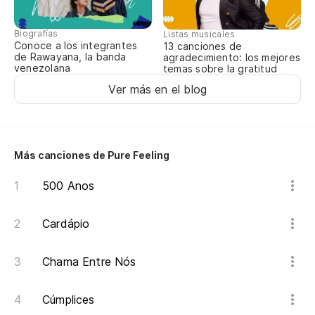
Mo
Biografías
Listas musicales
Conoce a los integrantes
13 canciones de
C 
de Rawayana, la banda
agradecimiento: los mejores
venezolana
temas sobre la gratitud
Ver más en el blog
Mo
C 
Más canciones de Pure Feeling
Ll
500 Anos
Ch
Cardápio
C 
Chama Entre Nós
Ll
Cúmplices
Ch