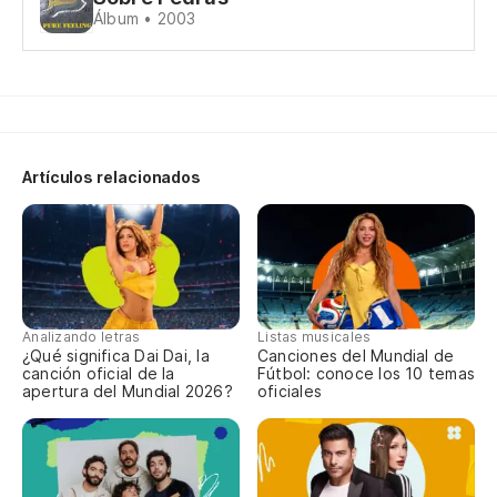
Ch
Álbum • 2003
Artículos relacionados
so
so
ES
E
Analizando letras
Listas musicales
¿Qué significa Dai Dai, la
Canciones del Mundial de
canción oficial de la
Fútbol: conoce los 10 temas
apertura del Mundial 2026?
oficiales
C 
C 