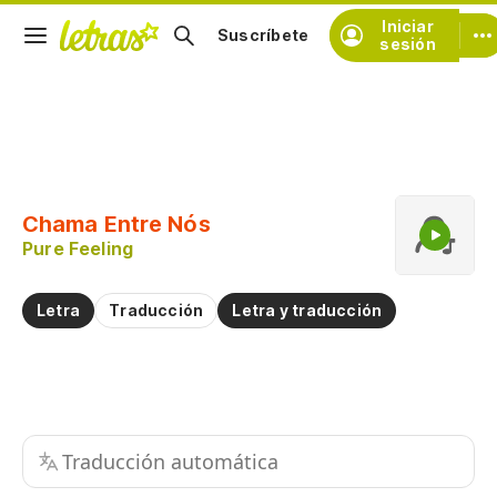
Iniciar
Suscríbete
sesión
Copiar fragmento
Copiar toda la letra
Chama Entre Nós
Practicar la pronunciación de
Pure Feeling
Comentar sobre este fragmento
Letra
Traducción
Letra y traducción
Traducción automática