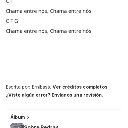
C F
Qu
Chama entre nós, Chama entre nós
C F G
C 
Chama entre nós, Chama entre nós
Po
Po
C 
C 
Escrita por: Ernibass.
Ver créditos completos.
Ch
¿Viste algún error? Envíanos una revisión.
C 
Álbum
Sobre Pedras