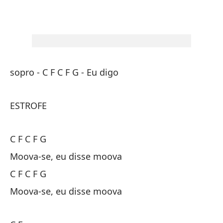
Su
Se
C 
sopro - C F C F G - Eu digo
Ll
Ch
ESTROFE
C 
C F C F G
Me
Moova-se, eu disse moova
Me
C F C F G
C 
Moova-se, eu disse moova
Qu