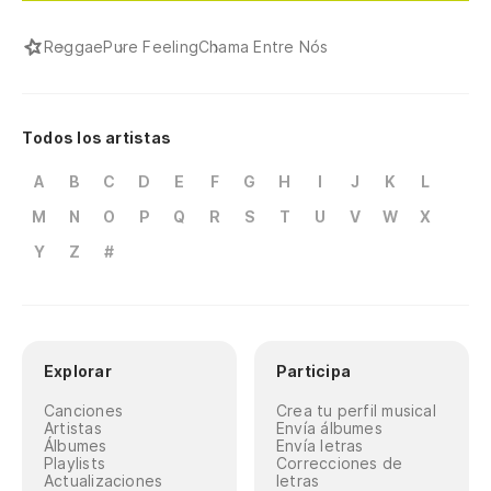
Reggae
Pure Feeling
Chama Entre Nós
Todos los artistas
A
B
C
D
E
F
G
H
I
J
K
L
M
N
O
P
Q
R
S
T
U
V
W
X
Y
Z
#
Explorar
Participa
Canciones
Crea tu perfil musical
Artistas
Envía álbumes
Álbumes
Envía letras
Playlists
Correcciones de
Actualizaciones
letras