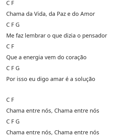
C F
Si
Chama da Vida, da Paz e do Amor
Se
C F G
C 
Me faz lembrar o que dizia o pensador
C F
Mu
Que a energia vem do coração
Me
C F G
C 
Por isso eu digo amar é a solução
La
C F
Mú
Chama entre nós, Chama entre nós
C F G
C 
Chama entre nós, Chama entre nós