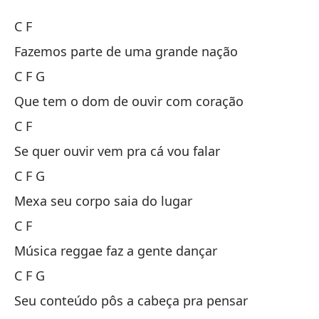
Ll
C F
C
Fazemos parte de uma grande nação
C F G
C 
Que tem o dom de ouvir com coração
Fo
C F
Fa
Se quer ouvir vem pra cá vou falar
C F G
C 
Mexa seu corpo saia do lugar
C F
Qu
Música reggae faz a gente dançar
Qu
C F G
C 
Seu conteúdo pôs a cabeça pra pensar