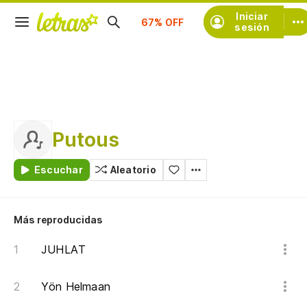
Suscríbete
Iniciar
sesión
Putous
Escuchar
Aleatorio
Más reproducidas
JUHLAT
Yön Helmaan