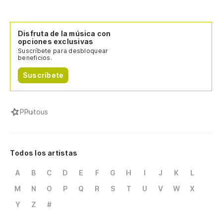
Disfruta de la música con
opciones exclusivas
Suscríbete para desbloquear
beneficios.
Suscríbete
P
Putous
Todos los artistas
A
B
C
D
E
F
G
H
I
J
K
L
M
N
O
P
Q
R
S
T
U
V
W
X
Y
Z
#