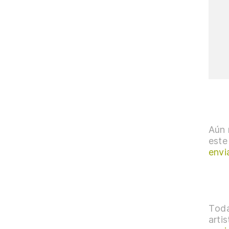
Aún 
este
envi
Toda
arti