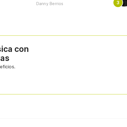
Danny Berrios
sica con
vas
ficios.