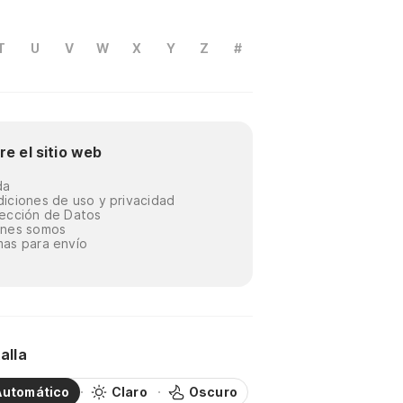
T
U
V
W
X
Y
Z
#
re el sitio web
da
iciones de uso y privacidad
ección de Datos
énes somos
as para envío
alla
Automático
Claro
Oscuro