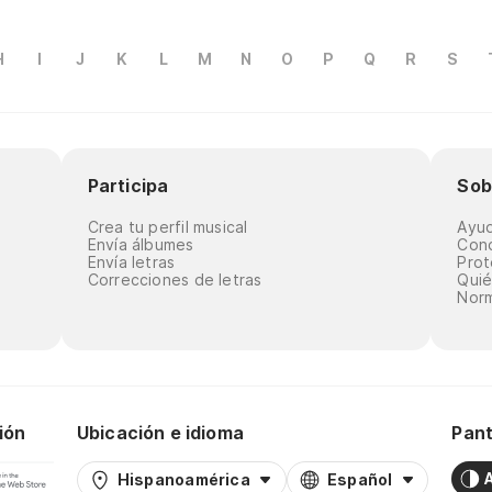
H
I
J
K
L
M
N
O
P
Q
R
S
Participa
Sob
Crea tu perfil musical
Ayu
Envía álbumes
Cond
Envía letras
Prot
Correcciones de letras
Qui
Norm
ión
Ubicación e idioma
Pant
Hispanoamérica
Español