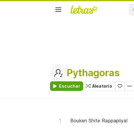
Pythagoras
Escuchar
Aleatorio
Bouken Shite Rappapiiya!