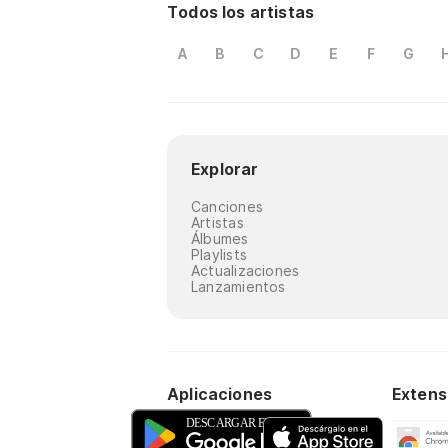
Todos los artistas
A
B
C
D
E
F
G
Explorar
Canciones
Artistas
Álbumes
Playlists
Actualizaciones
Lanzamientos
Aplicaciones
Extens