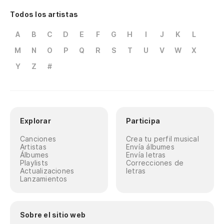
Todos los artistas
A
B
C
D
E
F
G
H
I
J
K
L
M
N
O
P
Q
R
S
T
U
V
W
X
Y
Z
#
Explorar
Participa
Canciones
Crea tu perfil musical
Artistas
Envía álbumes
Álbumes
Envía letras
Playlists
Correcciones de
Actualizaciones
letras
Lanzamientos
Sobre el sitio web