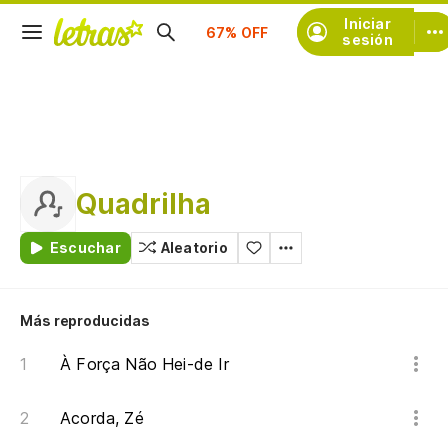
Suscríbete
Iniciar
sesión
Quadrilha
Escuchar
Aleatorio
Más reproducidas
À Força Não Hei-de Ir
Acorda, Zé