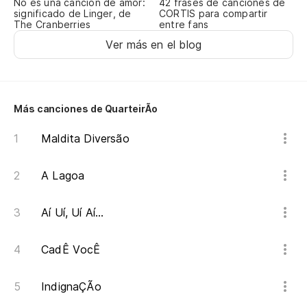
No es una canción de amor:
42 frases de canciones de
significado de Linger, de
CORTIS para compartir
The Cranberries
entre fans
Ver más en el blog
Más canciones de QuarteirÃo
Maldita Diversão
A Lagoa
Aí Uí, Uí Aí...
CadÊ VocÊ
IndignaÇÃo