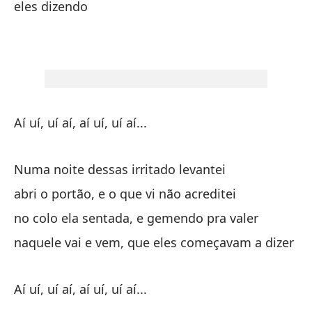
eles dizendo
Aí 
Aí uí, uí aí, aí uí, uí aí...
Un
ab
Numa noite dessas irritado levantei
se
abri o portão, e o que vi não acreditei
en
no colo ela sentada, e gemendo pra valer
naquele vai e vem, que eles começavam a dizer
Aí 
Aí uí, uí aí, aí uí, uí aí...
As