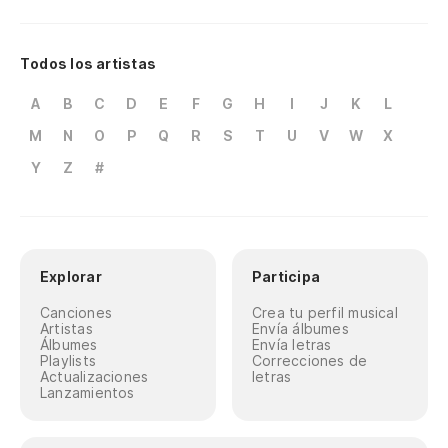
Todos los artistas
A
B
C
D
E
F
G
H
I
J
K
L
M
N
O
P
Q
R
S
T
U
V
W
X
Y
Z
#
Explorar
Participa
Canciones
Crea tu perfil musical
Artistas
Envía álbumes
Álbumes
Envía letras
Playlists
Correcciones de
Actualizaciones
letras
Lanzamientos