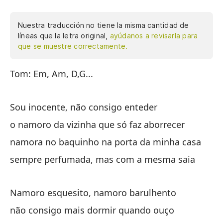
Nuestra traducción no tiene la misma cantidad de
líneas que la letra original,
ayúdanos a revisarla para
que se muestre correctamente.
Tom: Em, Am, D,G...
So
el
Sou inocente, não consigo enteder
no
o namoro da vizinha que só faz aborrecer
si
namora no baquinho na porta da minha casa
sempre perfumada, mas com a mesma saia
No
no
Namoro esquesito, namoro barulhento
el
não consigo mais dormir quando ouço