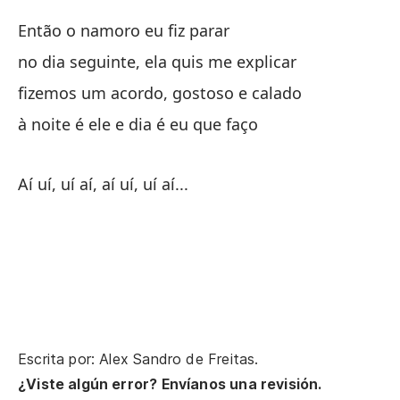
al
Então o namoro eu fiz parar
hi
no dia seguinte, ela quis me explicar
de
fizemos um acordo, gostoso e calado
à noite é ele e dia é eu que faço
Aí 
Aí uí, uí aí, aí uí, uí aí...
Escrita por: Alex Sandro de Freitas.
¿Viste algún error? Envíanos una revisión.