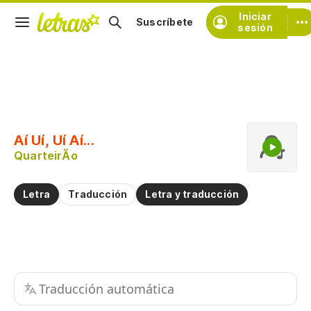
Iniciar
Suscríbete
sesión
Copiar fragmento
Copiar toda la letra
Aí Uí, Uí Aí...
Practicar la pronunciación de
QuarteirÃo
Comentar sobre este fragmento
Letra
Traducción
Letra y traducción
Traducción automática