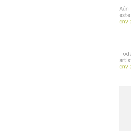
Aún 
este
envi
Toda
arti
envi