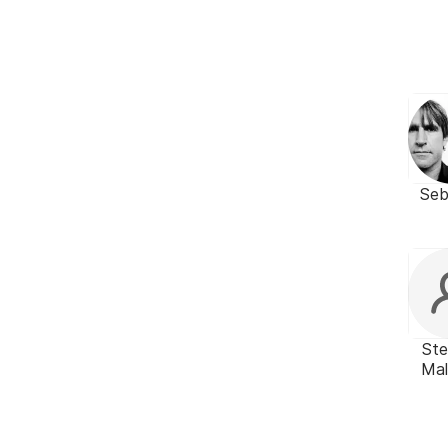
Se
St
Ma