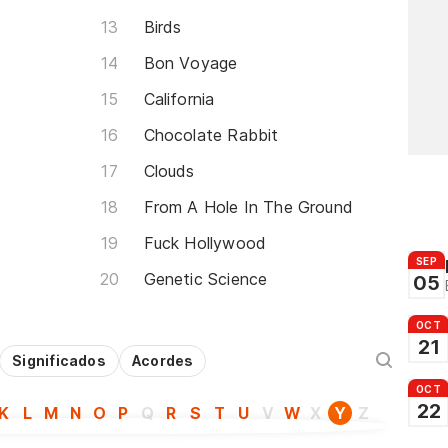
Birds
Bon Voyage
California
Chocolate Rabbit
Clouds
From A Hole In The Ground
Fuck Hollywood
SEP
Genetic Science
05
OCT
21
Significados
Acordes
OCT
22
K
L
M
N
O
P
Q
R
S
T
U
V
W
X
Y
Z