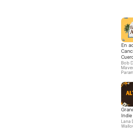
En ac
Canc
Cuer
Bob D
Maver
Param
Gran
Indie
Lana 
Wallo