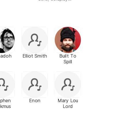
badoh
Elliot Smith
Built To
Spill
ephen
Enon
Mary Lou
lkmus
Lord