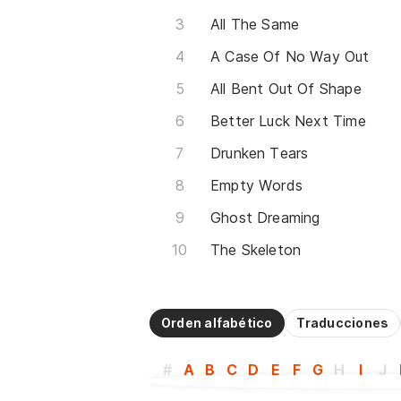
All The Same
A Case Of No Way Out
All Bent Out Of Shape
Better Luck Next Time
Drunken Tears
Empty Words
Ghost Dreaming
The Skeleton
Orden alfabético
Traducciones
#
A
B
C
D
E
F
G
H
I
J