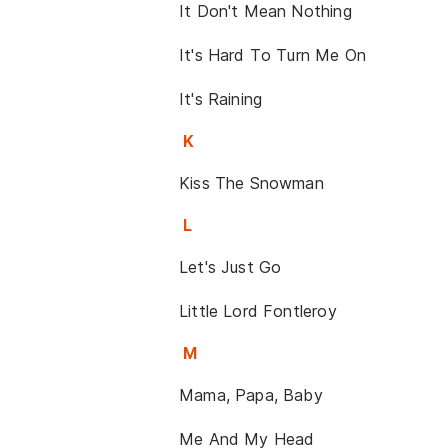
It Don't Mean Nothing
It's Hard To Turn Me On
It's Raining
K
Kiss The Snowman
L
Let's Just Go
Little Lord Fontleroy
M
Mama, Papa, Baby
Me And My Head