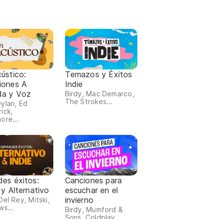
ústico:
Temazos y Éxitos
iones A
Indie
da y Voz
Birdy, Mac Demarco,
The Strokes...
ylan, Ed
ick,
ore...
des éxitos:
Canciones para
 y Alternativo
escuchar en el
invierno
Del Rey, Mitski,
ws...
Birdy, Mumford &
Sons, Coldplay...