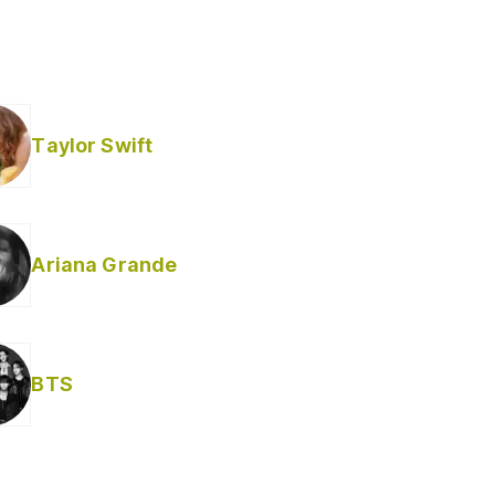
Taylor Swift
Ariana Grande
Helabusador) [explícita]
BTS