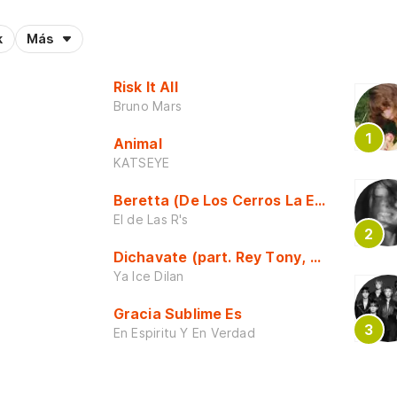
k
Más
Risk It All
Bruno Mars
Animal
KATSEYE
Beretta (De Los Cerros La Escuela)
El de Las R's
Dichavate (part. Rey Tony, Dj Honda y 
Ya Ice Dilan
Gracia Sublime Es
En Espiritu Y En Verdad