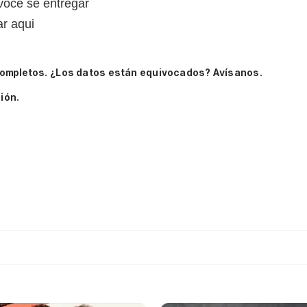
ocê se entregar
ar aqui
completos.
¿Los datos están equivocados? Avísanos.
ión.