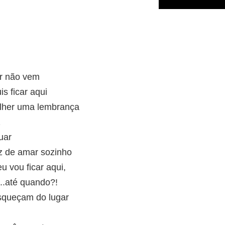
r não vem
s ficar aqui
ulher uma lembrança
z
uar
 de amar sozinho
u vou ficar aqui,
..até quando?!
esqueçam do lugar