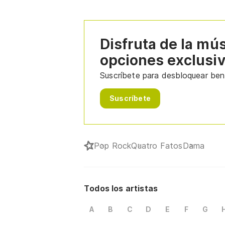
Disfruta de la mú
opciones exclusi
Suscríbete para desbloquear bene
Suscríbete
Pop Rock
Quatro Fatos
Dama
Todos los artistas
A
B
C
D
E
F
G