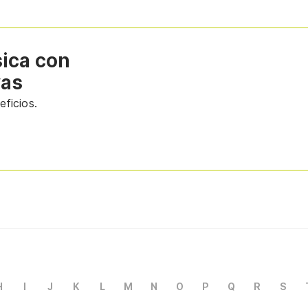
sica con
vas
ficios.
H
I
J
K
L
M
N
O
P
Q
R
S