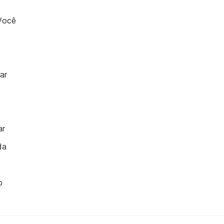
Você
ar
ar
da
o