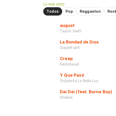
Lo más visto
Todos
Pop
Reggaeton
Roc
august
Taylor Swift
La Bondad de Dios
StayInFaith
Creep
Radiohead
Y Que Pasó
Orquesta La Bella Luz
Dai Dai (feat. Burna Boy)
Shakira