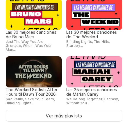
Las 30 mejores canciones
Las 30 mejores canciones
de Bruno Mars
de The Weeknd
Just The Way You Are,
Blinding Lights, The Hills,
Grenade, When I Was Your
Starboy...
Man...
The Weeknd Setlist: After
Las 25 mejores canciones
Hours til Dawn Tour 2026
de Mariah Carey
Sao Paulo, Save Your Tears,
We Belong Together, Fantasy,
Blinding Lights...
Without You...
Ver más playlists