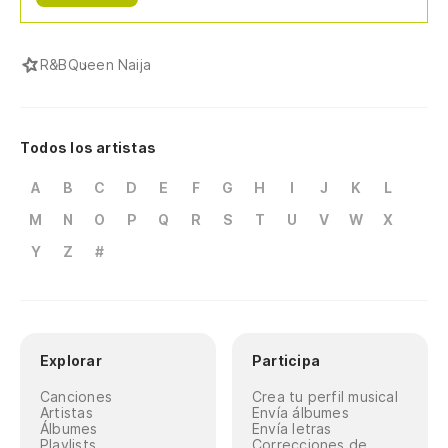
R&B
Queen Naija
Todos los artistas
A
B
C
D
E
F
G
H
I
J
K
L
M
N
O
P
Q
R
S
T
U
V
W
X
Y
Z
#
Explorar
Participa
Canciones
Crea tu perfil musical
Artistas
Envía álbumes
Álbumes
Envía letras
Playlists
Correcciones de