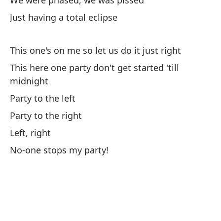
We were phased, we was pissed
Just having a total eclipse
This one's on me so let us do it just right
Es
This here one party don't get started 'till
co
midnight
Th
Party to the left
Party to the right
Qu
Left, right
Wa
No-one stops my party!
Di
I 
Sa
He