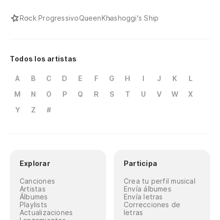
Rock Progressivo
Queen
Khashoggi's Ship
Todos los artistas
A
B
C
D
E
F
G
H
I
J
K
L
M
N
O
P
Q
R
S
T
U
V
W
X
Y
Z
#
Explorar
Participa
Canciones
Crea tu perfil musical
Artistas
Envía álbumes
Álbumes
Envía letras
Playlists
Correcciones de
Actualizaciones
letras