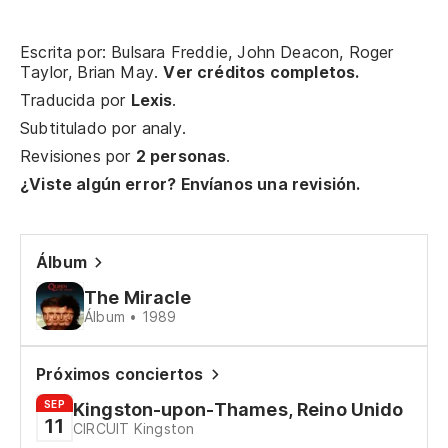
Di
Escrita por: Bulsara Freddie, John Deacon, Roger
Taylor, Brian May.
Ver créditos completos.
Traducida por
Lexis
.
Ah
Subtitulado por
analy
.
Revisiones por
2 personas
.
No
¿Viste algún error? Envíanos una revisión.
Na
Álbum
Na
The Miracle
No
Álbum • 1989
Ta
Próximos conciertos
SEP
Kingston-upon-Thames, Reino Unido
11
Fu
CIRCUIT Kingston