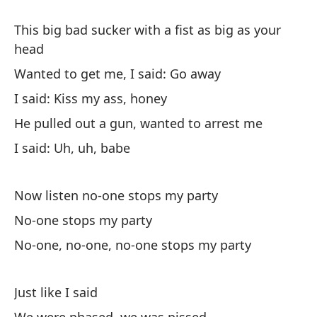
Ev
This big bad sucker with a fist as big as your
Y 
head
ba
Wanted to get me, I said: Go away
An
I said: Kiss my ass, honey
Re
He pulled out a gun, wanted to arrest me
ta
I said: Uh, uh, babe
We
Now listen no-one stops my party
Fu
No-one stops my party
We
No-one, no-one, no-one stops my party
En
Al
Just like I said