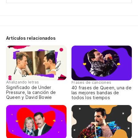
We
So
Ju
Artículos relacionados
Es
Th
Es
Analizando letras
Frases de canciones
Significado de Under
40 frases de Queen, una de
Th
Pressure, la canción de
las mejores bandas de
Queen y David Bowie
todos los tiempos
Pa
Pa