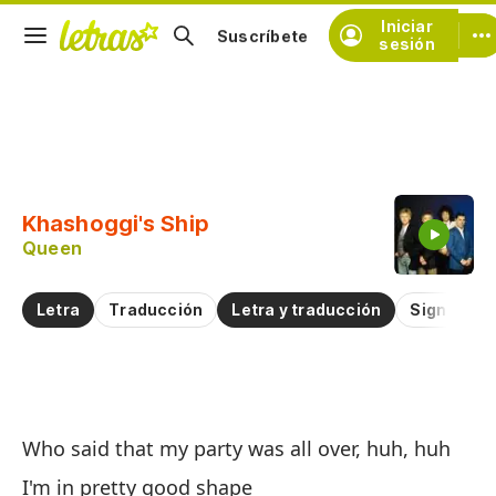
Iniciar
Suscríbete
sesión
Copiar fragmento
Copiar toda la letra
Khashoggi's Ship
Practicar la pronunciación de
Queen
Comentar sobre este fragmento
Letra
Traducción
Letra y traducción
Significad
N
Who said that my party was all over, huh, huh
Kh
I'm in pretty good shape