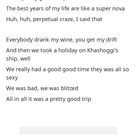
The best years of my life are like a super nova
¿Q
Huh, huh, perpetual craze, I said that
Wh
Es
Everybody drank my wine, you get my drift
I'
And then we took a holiday on Khashoggi's
ship, well
Lo
We really had a good good time they was all so
su
sexy
Th
We was bad, we was blitzed
Hu
All in all it was a pretty good trip
Hu
To