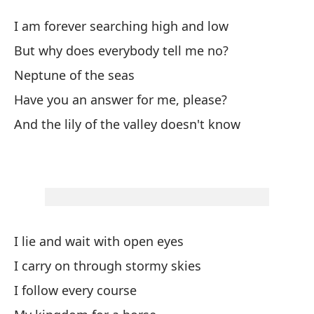
Li
I am forever searching high and low
Li
But why does everybody tell me no?
Neptune of the seas
Si
Have you an answer for me, please?
I 
And the lily of the valley doesn't know
Pe
Bu
Ne
I lie and wait with open eyes
¿T
I carry on through stormy skies
Ha
I follow every course
Y 