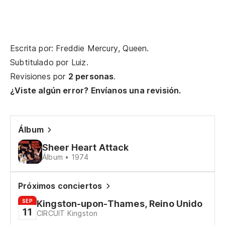
Pe
Bu
Escrita por: Freddie Mercury, Queen.
Se
Subtitulado por
Luiz
.
Revisiones por
2 personas
.
Al
¿Viste algún error? Envíanos una revisión.
Y 
Álbum
An
Sheer Heart Attack
Álbum • 1974
Un
Me
Próximos conciertos
SEP
Kingston-upon-Thames, Reino Unido
Pa
11
CIRCUIT Kingston
tr