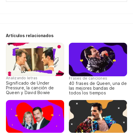
To
La
Artículos relacionados
¿H
Is
Pe
Bu
Analizando letras
Frases de canciones
Significado de Under
40 frases de Queen, una de
Pressure, la canción de
las mejores bandas de
Queen y David Bowie
todos los tiempos