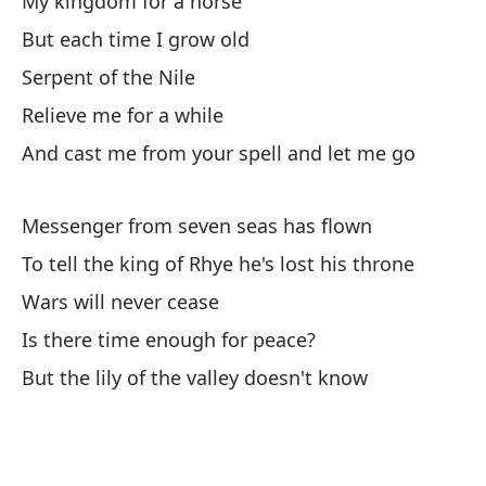
My kingdom for a horse
An
But each time I grow old
Serpent of the Nile
Relieve me for a while
And cast me from your spell and let me go
Ya
Messenger from seven seas has flown
I 
To tell the king of Rhye he's lost his throne
Si
Wars will never cease
I 
Is there time enough for peace?
But the lily of the valley doesn't know
Si
Mi