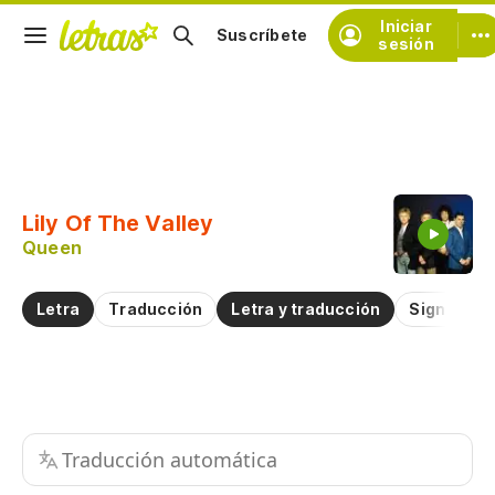
Iniciar
Suscríbete
sesión
Copiar fragmento
Copiar toda la letra
Lily Of The Valley
Practicar la pronunciación de
Queen
Comentar sobre este fragmento
Letra
Traducción
Letra y traducción
Significad
Traducción automática