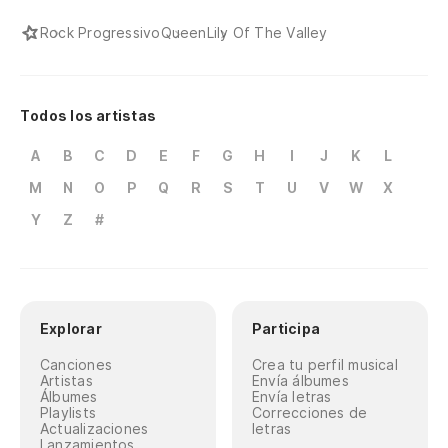
Rock Progressivo
Queen
Lily Of The Valley
Todos los artistas
A
B
C
D
E
F
G
H
I
J
K
L
M
N
O
P
Q
R
S
T
U
V
W
X
Y
Z
#
Explorar
Participa
Canciones
Crea tu perfil musical
Artistas
Envía álbumes
Álbumes
Envía letras
Playlists
Correcciones de
Actualizaciones
letras
Lanzamientos